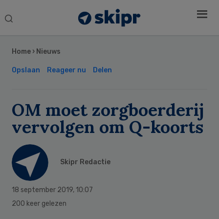
Search
this
Secondary
website
Sidebar
Home
›
Nieuws
Opslaan
Reageer nu
Delen
OM moet zorgboerderij
vervolgen om Q-koorts
Skipr Redactie
18 september 2019
,
10:07
200 keer gelezen