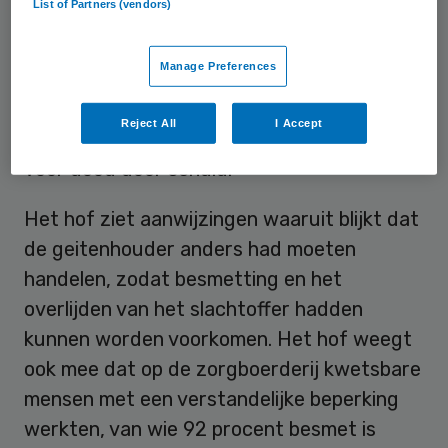
List of Partners (vendors)
maar de moeder van het slachtoffer spande
een zogeheten artikel 12-procedure aan om
Manage Preferences
alsnog vervolging af te dwingen. Het
gerechtshof in Den Bosch oordeelt nu dat
Reject All
I Accept
het OM de geitenhouder moet vervolgen
voor dood door schuld.
Het hof ziet aanwijzingen waaruit blijkt dat
de geitenhouder anders had moeten
handelen, zodat besmetting en het
overlijden van het slachtoffer hadden
kunnen worden voorkomen. Het hof weegt
ook mee dat op de zorgboerderij kwetsbare
mensen met een verstandelijke beperking
werkten, van wie 92 procent besmet is