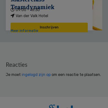
Teamdynamiek
09:00 - 16:30
Van der Valk Hotel
Inschrijven
Meer informatie
Reader
Reacties
Interactions
Je moet
ingelogd zijn op
om een reactie te plaatsen.