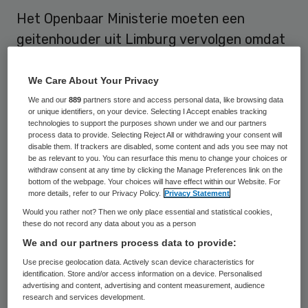
Het Openbaar Ministerie moeten een
geitenhouder uit Limburg vervolgen omdat
hij zou hebben verzwegen dat zijn geiten
mogelijk waren besmet met Q-koorts. Zijn
We Care About Your Privacy
zorgboerderij werd besmet verklaard nadat
We and our
889
partners store and access personal data, like browsing data
or unique identifiers, on your device. Selecting I Accept enables tracking
al een aantal medewerkers en bezoekers
technologies to support the purposes shown under we and our partners
process data to provide. Selecting Reject All or withdrawing your consent will
ziek waren geworden. Een 20-jarige man is
disable them. If trackers are disabled, some content and ads you see may not
be as relevant to you. You can resurface this menu to change your choices or
aan de ziekte bezweken.
withdraw consent at any time by clicking the Manage Preferences link on the
bottom of the webpage. Your choices will have effect within our Website. For
more details, refer to our Privacy Policy.
Privacy Statement
Het slachtoffer zat in een klas die in 2009
Would you rather not? Then we only place essential and statistical cookies,
de zorgboerderij bezocht. De dag daarvoor
these do not record any data about you as a person
had de geitenhouder een dierenarts
We and our partners process data to provide:
monsters laten nemen, maar dat had hij
Use precise geolocation data. Actively scan device characteristics for
identification. Store and/or access information on a device. Personalised
tegen niemand gezegd. Het OM besloot
advertising and content, advertising and content measurement, audience
eerder de Limburger niet te vervolgen,
research and services development.