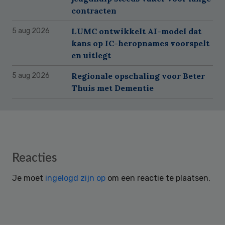
contracten
LUMC ontwikkelt AI-model dat
5 aug 2026
kans op IC-heropnames voorspelt
en uitlegt
Regionale opschaling voor Beter
5 aug 2026
Thuis met Dementie
Reader
Reacties
Interactions
Je moet
ingelogd zijn op
om een reactie te plaatsen.