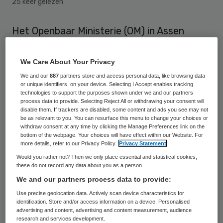
25 keer gelezen
Het Openbaar Ministerie (OM) in Assen
onderzoekt de dood van een 53-jarige
vrouw in het Scheper Ziekenhuis in Emmen.
We Care About Your Privacy
Het OM vermoedt dat de vrouw op 12
We and our
887
partners store and access personal data, like browsing data
or unique identifiers, on your device. Selecting I Accept enables tracking
oktober een niet-natuurlijke dood is
technologies to support the purposes shown under we and our partners
process data to provide. Selecting Reject All or withdrawing your consent will
gestorven. Dat heeft een woordvoerster
disable them. If trackers are disabled, some content and ads you see may not
van het OM donderdag gemeld, naar
be as relevant to you. You can resurface this menu to change your choices or
withdraw consent at any time by clicking the Manage Preferences link on the
aanleiding van berichtgeving van RTV
bottom of the webpage. Your choices will have effect within our Website. For
more details, refer to our Privacy Policy.
Privacy Statement
Drenthe.
Would you rather not? Then we only place essential and statistical cookies,
these do not record any data about you as a person
Onderzoek naar doodsoorzaak
We and our partners process data to provide:
Use precise geolocation data. Actively scan device characteristics for
identification. Store and/or access information on a device. Personalised
Om de doodsoorzaak vast te stellen is het
advertising and content, advertising and content measurement, audience
research and services development.
lichaam van de vrouw overgebracht naar