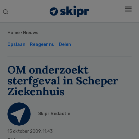
Search
this
Secondary
website
Sidebar
Home
›
Nieuws
Opslaan
Reageer nu
Delen
OM onderzoekt
sterfgeval in Scheper
Ziekenhuis
Skipr Redactie
15 oktober 2009
,
11:43