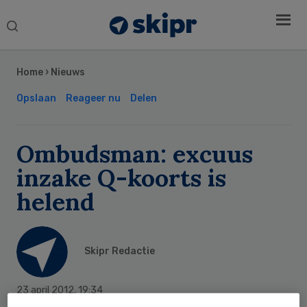
Search
this
Secondary
website
Sidebar
Home
›
Nieuws
Opslaan
Reageer nu
Delen
Ombudsman: excuus
inzake Q-koorts is
helend
Skipr Redactie
23 april 2012
,
19:34