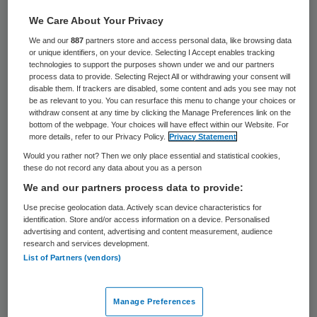
30 keer gelezen
We Care About Your Privacy
Een excuus van de overheid kan helend
We and our
887
partners store and access personal data, like browsing data
or unique identifiers, on your device. Selecting I Accept enables tracking
werken voor mensen die ziek zijn geworden
technologies to support the purposes shown under we and our partners
process data to provide. Selecting Reject All or withdrawing your consent will
door de Q-koorts. Nationale Ombudsman
disable them. If trackers are disabled, some content and ads you see may not
be as relevant to you. You can resurface this menu to change your choices or
Alex Brenninkmeijer heeft dat maandag
withdraw consent at any time by clicking the Manage Preferences link on the
bottom of the webpage. Your choices will have effect within our Website. For
gezegd tegen de NOS.
more details, refer to our Privacy Policy.
Privacy Statement
Would you rather not? Then we only place essential and statistical cookies,
Brenninkmeijer hoopt dat de voormalig
these do not record any data about you as a person
bewindslieden Ab Klink (Volksgezondheid)
We and our partners process data to provide:
en Gerda Verburg (Landbouw) dinsdag hun
Use precise geolocation data. Actively scan device characteristics for
identification. Store and/or access information on a device. Personalised
excuus willen aanbieden als ze door hem
advertising and content, advertising and content measurement, audience
research and services development.
onder ede worden verhoord over de Q-
List of Partners (vendors)
koortscrisis in 2009. De ombudsman
reageert op berichten dat de behandeling
Manage Preferences
en genezing van Q-koortspatiënten niet