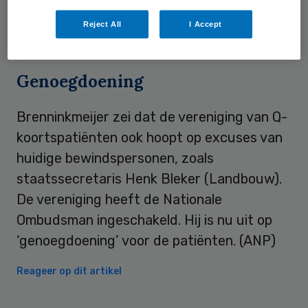
gebaat is bij lange procedures en financiële
Reject All
I Accept
belangen.
Genoegdoening
Brenninkmeijer zei dat de vereniging van Q-
koortspatiënten ook hoopt op excuses van
huidige bewindspersonen, zoals
staatssecretaris Henk Bleker (Landbouw).
De vereniging heeft de Nationale
Ombudsman ingeschakeld. Hij is nu uit op
‘genoegdoening’ voor de patiënten. (ANP)
Reageer op dit artikel