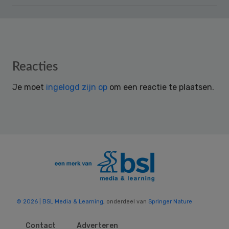
Reader
Reacties
Interactions
Je moet
ingelogd zijn op
om een reactie te plaatsen.
© 2026 | BSL Media & Learning
, onderdeel van
Springer Nature
Contact
Adverteren