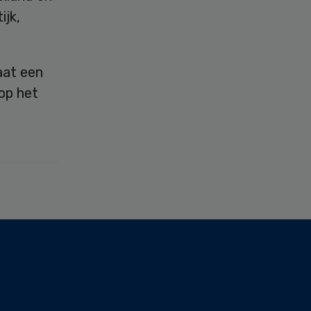
ijk,
aat een
op het