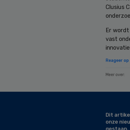
Clusius C
onderzoe
Er wordt
vast onde
innovatie
Reageer op d
Meer over:
Secondary
Sidebar
Dit artike
onze nie
gestaan.