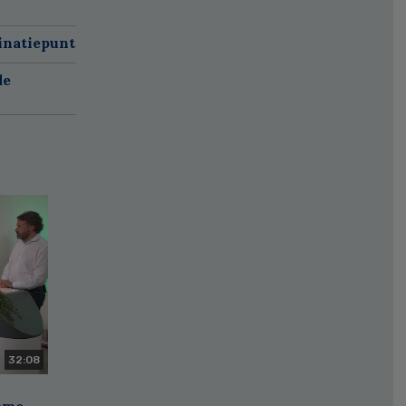
inatiepunt
de
32:08
zame