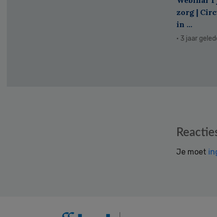
zorg | Cir
in ...
· 3 jaar gele
Reader
Reactie
Interactions
Je moet
in