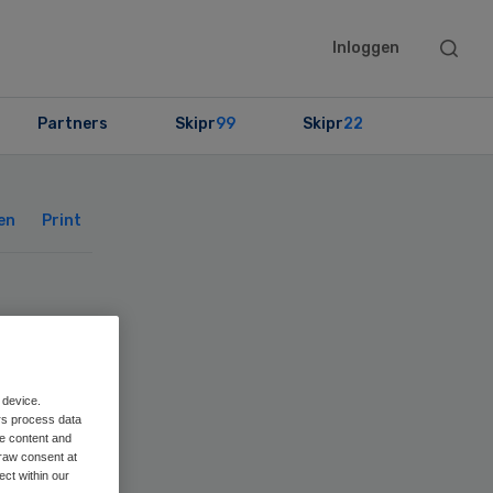
Searc
Inloggen
this
websit
Partners
Skipr
99
Skipr
22
Primary
Sidebar
en
Print
 device.
rs process data
me content and
raw consent at
ect within our