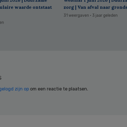
culaire waarde ontstaat
zorg | Van afval naar grond
31 weergaven
· 3 jaar geleden
den
s
gelogd zijn op
om een reactie te plaatsen.