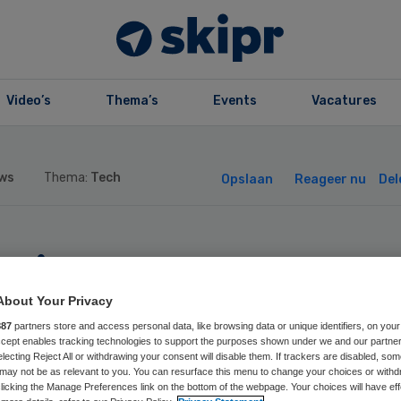
Video’s
Thema’s
Events
Vacatures
ws
Thema:
Tech
Opslaan
Reageer nu
Del
ring en
erwijsinstelling
About Your Privacy
887
partners store and access personal data, like browsing data or unique identifiers, on your
Accept enables tracking technologies to support the purposes shown under we and our partne
rten practoraat
electing Reject All or withdrawing your consent will disable them. If trackers are disabled, so
may not be as relevant to you. You can resurface this menu to change your choices or withd
licking the Manage Preferences link on the bottom of the webpage. Your choices will have eff