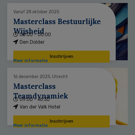
Vanaf 28 oktober 2025
Masterclass Bestuurlijke
Wijsheid
00:00 - 00:00
Den Dolder
Inschrijven
Meer informatie
16 december 2025, Utrecht
Masterclass
Teamdynamiek
09:00 - 16:30
Van der Valk Hotel
Inschrijven
Meer informatie