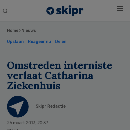
Search
this
Secondary
website
Sidebar
Home
›
Nieuws
Opslaan
Reageer nu
Delen
Omstreden interniste
verlaat Catharina
Ziekenhuis
Skipr Redactie
26 maart 2013
,
20:37