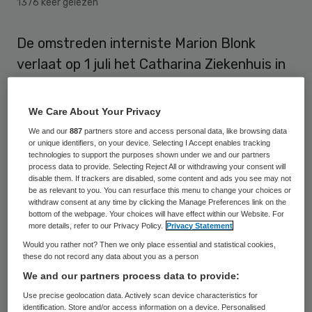
1376 keer gelezen
De omstreden interniste Marion Blonk
verlaat op 1 juli het Catharina Ziekenhuis in
Eindhoven. Ze is dat overeengekomen met
de maatschap Inwendige Geneeskunde,
We Care About Your Privacy
maakte het ziekenhuis dinsdag bekend.
We and our
887
partners store and access personal data, like browsing data
or unique identifiers, on your device. Selecting I Accept enables tracking
technologies to support the purposes shown under we and our partners
Blonk ligt al lang onder vuur. Een collega
process data to provide. Selecting Reject All or withdrawing your consent will
waarschuwde in 2009 het ziekenhuis dat
disable them. If trackers are disabled, some content and ads you see may not
be as relevant to you. You can resurface this menu to change your choices or
ze niet zou functioneren. Bovendien
withdraw consent at any time by clicking the Manage Preferences link on the
bottom of the webpage. Your choices will have effect within our Website. For
ontdekte het ziekenhuis dat ze
more details, refer to our Privacy Policy.
Privacy Statement
behandelingen niet volgens de regels
Would you rather not? Then we only place essential and statistical cookies,
these do not record any data about you as a person
declareerde. En hoewel er geen bewijs was
We and our partners process data to provide:
voor fraude, kreeg ze een waarschuwing
Use precise geolocation data. Actively scan device characteristics for
en werd te veel gedeclareerd geld
identification. Store and/or access information on a device. Personalised