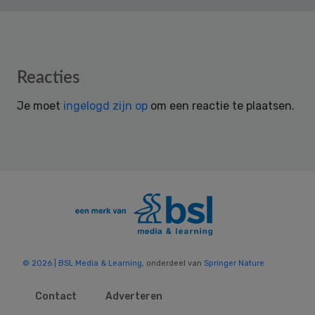
Reader
Reacties
Interactions
Je moet
ingelogd zijn op
om een reactie te plaatsen.
© 2026 | BSL Media & Learning
, onderdeel van
Springer Nature
Contact
Adverteren