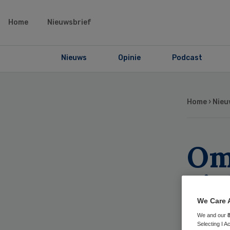
Home
Nieuwsbrief
Nieuws
Opinie
Podcast
Home
›
Nieu
Om
zi
der
We Care 
We and our
Selecting I 