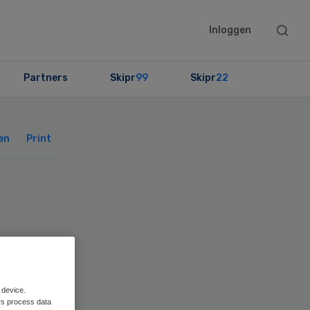
Searc
Inloggen
this
websit
Partners
Skipr
99
Skipr
22
Primary
Sidebar
en
Print
 device.
rs process data