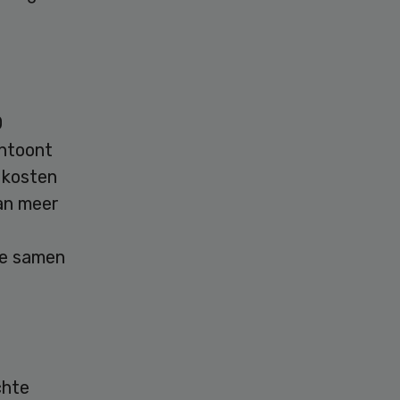
0
antoont
gkosten
van meer
we samen
chte