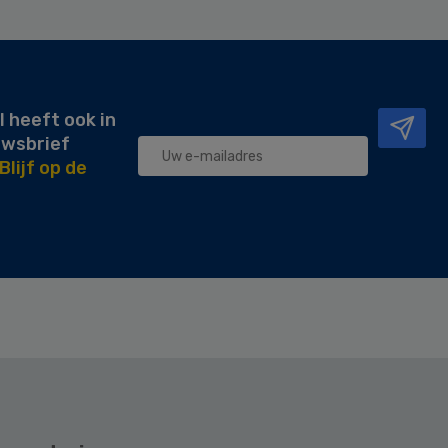
l heeft ook in
uwsbrief
Blijf op de