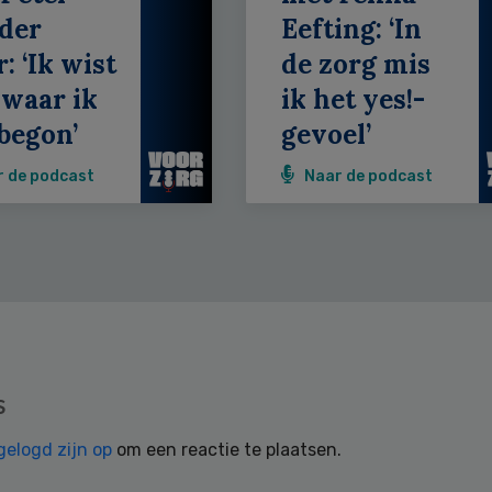
der
Eefting: ‘In
: ‘Ik wist
de zorg mis
 waar ik
ik het yes!-
begon’
gevoel’
r de podcast
Naar de podcast
s
gelogd zijn op
om een reactie te plaatsen.