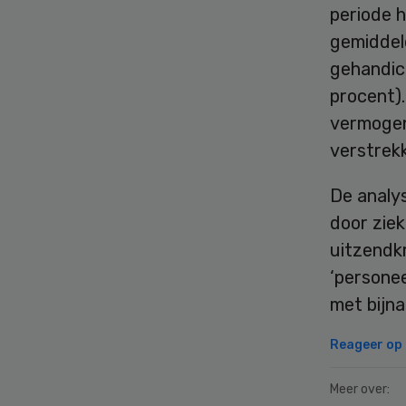
periode 
gemiddeld
gehandic
procent)
vermogen
verstrekk
De analys
door zie
uitzendk
‘personee
met bijna
Reageer op d
Meer over: