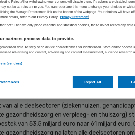
electing Reject All or withdrawing your consent will disable them. If trackers are disabled, so
may not be as relevant to you. You can resurface this menu to change your choices or withd
licking the Manage Preferences link on the bottom of the webpage. Your choices will have eff
more details, refer to our Privacy Policy.
Privacy Statement
Skipr Redactie
11 april 2019
,
07:15
71 keer gelezen
her not? Then we only place essential and statistical cookies, these do not record any data
r partners process data to provide:
van de Nederlandse ziekenhuizen is in zes jaar m
eolocation data. Actively scan device characteristics for identification. Store and/or access 
onalised advertising and content, advertising and content measurement, audience research 
ocent gegroeid, van 21,3 naar 27,5 miljard euro. 
.
huissector de grootste groeier in de zorg, stelt
ners (vendors)
öperatie Intrakoop. Die conclusie wordt getrokke
an bijna 1200 jaarverslagen van zorgorganisaties 
references
Reject All
I 
sen 2011 en 2017.
 van alle deelsectoren (ziekenhuizen, gehandicap
ke gezondheidszorg en verpleeg- en thuiszorg) st
bestek van 53,5 miljard euro naar 61 miljard euro.
jke gezondheidszorg na laten alle deelsectoren o