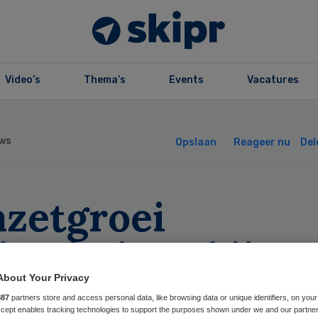
Video’s
Thema’s
Events
Vacatures
ws
Opslaan
Reageer nu
Del
zetgroei
ekenhuizen bijna
tig procent
About Your Privacy
887
partners store and access personal data, like browsing data or unique identifiers, on your
Accept enables tracking technologies to support the purposes shown under we and our partne