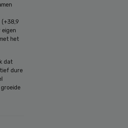
namen
 (+38,9
 eigen
met het
k dat
tief dure
l
n groeide