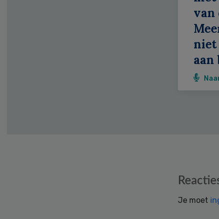
van 
Meer
niet
aan 
Naa
Reader
Reactie
Interactions
Je moet
in