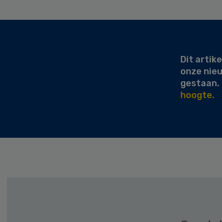
Secondary
Sidebar
Dit artike
onze nie
gestaan.
hoogte.