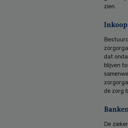
zien.
Inkoop
Bestuurd
zorgorgan
dat onda
blijven t
samenwer
zorgorga
de zorg 
Banke
De zieke