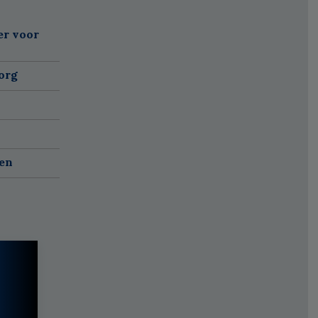
er voor
org
ven