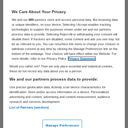
24 keer gelezen
We Care About Your Privacy
De delen van Zorggroep Jade die
We and our
889
partners store and access personal data, like browsing data
alleenstaande minderjarige vluchtelingen
or unique identifiers, on your device. Selecting I Accept enables tracking
technologies to support the purposes shown under we and our partners
opvangen en scholing bieden, zijn failliet
process data to provide. Selecting Reject All or withdrawing your consent will
disable them. If trackers are disabled, some content and ads you see may not
verklaard. De stichtingen Jade Noord, Jade
be as relevant to you. You can resurface this menu to change your choices or
withdraw consent at any time by clicking the Manage Preferences link on the
Flevoland en Jade AMV boden hun
bottom of the webpage. Your choices will have effect within our Website. For
more details, refer to our Privacy Policy.
Privacy Statement
doelgroep kleinschalige woonlocaties in het
Would you rather not? Then we only place essential and statistical cookies,
noorden van het land en in Flevoland.
these do not record any data about you as a person
We and our partners process data to provide:
Jade kwam met het aanbod voor amv’s
in
Use precise geolocation data. Actively scan device characteristics for
zwaar weer
toen de zorggroep de
identification. Store and/or access information on a device. Personalised
advertising and content, advertising and content measurement, audience
aanbesteding van de opvang en het
research and services development.
onderwijs voor amv’s in het noorden
List of Partners (vendors)
ondanks rechtszaken kwijtraakte ten
gunste van de stichting Elker in Groningen.
Manage Preferences