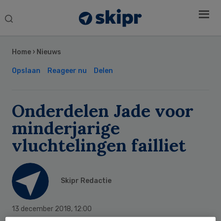
Search
this
Secondary
website
Sidebar
Home
›
Nieuws
Opslaan
Reageer nu
Delen
Onderdelen Jade voor
minderjarige
vluchtelingen failliet
Skipr Redactie
13 december 2018
,
12:00