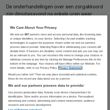
De onderhandelingen over een zorgakkoord
zijn dinsdagavond na enkele uren weer
stopgezet. Woensdag wordt er verder
We Care About Your Privacy
gepraat. Betrokkenen hebben dat
We and our
887
partners store and access personal data, like browsing data
meegedeeld.
or unique identifiers, on your device. Selecting I Accept enables tracking
technologies to support the purposes shown under we and our partners
process data to provide. Selecting Reject All or withdrawing your consent will
De onderhandelingen slepen al vele dagen.
disable them. If trackers are disabled, some content and ads you see may not
Ze spitsen zich toe op de dreigende
be as relevant to you. You can resurface this menu to change your choices or
withdraw consent at any time by clicking the Manage Preferences link on the
ontslagen in de thuiszorg. Kabinet en FNV-
bottom of the webpage. Your choices will have effect within our Website. For
more details, refer to our Privacy Policy.
Privacy Statement
bond Abvakabo staan recht tegenover
Would you rather not? Then we only place essential and statistical cookies,
elkaar.
these do not record any data about you as a person
We and our partners process data to provide:
De vakbond vreest dat door de
Use precise geolocation data. Actively scan device characteristics for
bezuinigingsplannen 100.000 banen
identification. Store and/or access information on a device. Personalised
advertising and content, advertising and content measurement, audience
verdwijnen en wil dat voorkomen door
research and services development.
List of Partners (vendors)