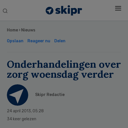
Search
this
Secondary
website
Sidebar
Home
›
Nieuws
Opslaan
Reageer nu
Delen
Onderhandelingen over
zorg woensdag verder
Skipr Redactie
24 april 2013
,
05:28
34 keer gelezen