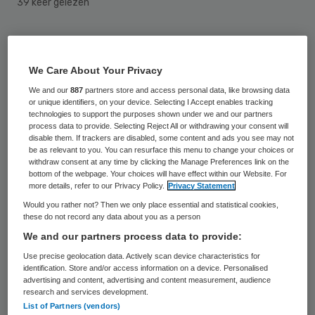
39 keer gelezen
Het ondersteuningsplan in de langdurige
zorg is zo ver doorontwikkeld dat het zijn
We Care About Your Privacy
doel als hulpmiddel voor cliënt en begeleider
We and our
887
partners store and access personal data, like browsing data
or unique identifiers, on your device. Selecting I Accept enables tracking
in de gehandicaptenzorg voorbij schiet. Dat
technologies to support the purposes shown under we and our partners
stelt Marjolein Herps van het
process data to provide. Selecting Reject All or withdrawing your consent will
disable them. If trackers are disabled, some content and ads you see may not
kenniscentrum voor de langdurige zorg
be as relevant to you. You can resurface this menu to change your choices or
withdraw consent at any time by clicking the Manage Preferences link on the
Vilans in het tijdschrift voor de
bottom of the webpage. Your choices will have effect within our Website. For
more details, refer to our Privacy Policy.
Privacy Statement
gehandicaptenzorg Markant.
Would you rather not? Then we only place essential and statistical cookies,
these do not record any data about you as a person
Het ondersteuningsplan is in de loop der
We and our partners process data to provide:
jaren steeds omvangrijker geworden. De
Use precise geolocation data. Actively scan device characteristics for
zorgkantoren, het CIZ, de inspectie en
identification. Store and/or access information on a device. Personalised
advertising and content, advertising and content measurement, audience
certificatiebureaus gebruiken het
research and services development.
List of Partners (vendors)
ondersteuningsplan voor hun eigen werk en