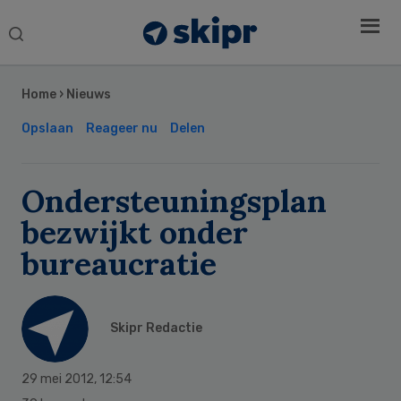
Search
this
Secondary
website
Sidebar
Home
›
Nieuws
Opslaan
Reageer nu
Delen
Ondersteuningsplan
bezwijkt onder
bureaucratie
Skipr Redactie
29 mei 2012
,
12:54