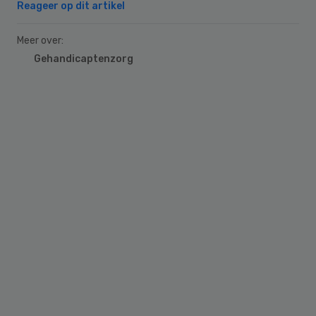
Reageer op dit artikel
Meer over:
Gehandicaptenzorg
Primary
Sidebar