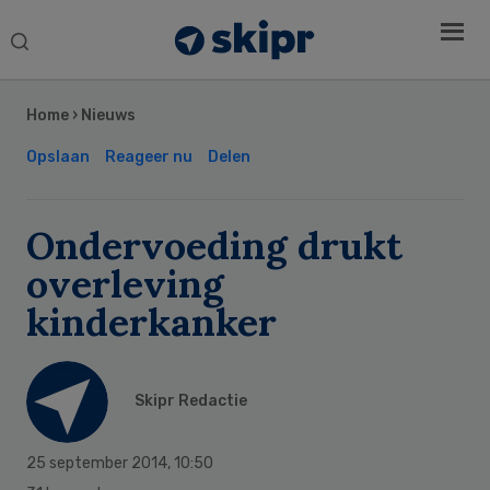
Search
this
Secondary
website
Sidebar
Home
›
Nieuws
Opslaan
Reageer nu
Delen
Ondervoeding drukt
overleving
kinderkanker
Skipr Redactie
25 september 2014
,
10:50