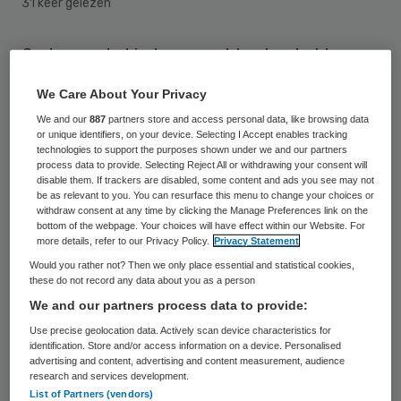
31 keer gelezen
Ondervoede kinderen met kanker hebben
slechtere overlevingskansen dan kinderen
We Care About Your Privacy
met een goede voedingstoestand.
We and our
887
partners store and access personal data, like browsing data
Gewichtsverlies leidt bij kinderen met
or unique identifiers, on your device. Selecting I Accept enables tracking
technologies to support the purposes shown under we and our partners
kanker tot een hogere kans op infecties.
process data to provide. Selecting Reject All or withdrawing your consent will
disable them. If trackers are disabled, some content and ads you see may not
Dat blijkt uit promotieonderzoek van
be as relevant to you. You can resurface this menu to change your choices or
withdraw consent at any time by clicking the Manage Preferences link on the
kinderverpleegkundige Aeltsje Brinksma van
bottom of the webpage. Your choices will have effect within our Website. For
het Universitair Medisch Centrum
more details, refer to our Privacy Policy.
Privacy Statement
Would you rather not? Then we only place essential and statistical cookies,
Groningen.
these do not record any data about you as a person
We and our partners process data to provide:
Het onderzoek
laat ook zien dat meer
Use precise geolocation data. Actively scan device characteristics for
kinderen een slechte voedingstoestand
identification. Store and/or access information on a device. Personalised
advertising and content, advertising and content measurement, audience
hebben dan tot nu toe gedacht, omdat
research and services development.
vaak niet bekend is dat kinderen afgevallen
List of Partners (vendors)