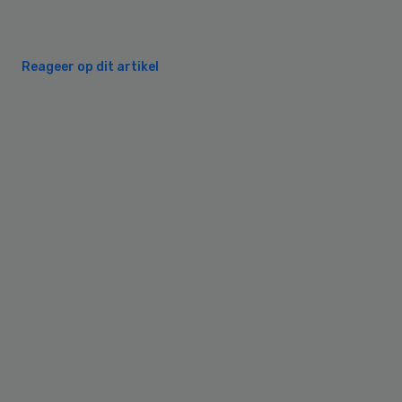
Reageer op dit artikel
Primary
Sidebar