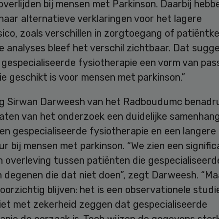
 overlijden bij mensen met Parkinson. Daarbij heb
aar alternatieve verklaringen voor het lagere
sico, zoals verschillen in zorgtoegang of patiënt
e analyses bleef het verschil zichtbaar. Dat sugg
 gespecialiseerde fysiotherapie een vorm van pa
die geschikt is voor mensen met parkinson.”
g Sirwan Darweesh van het Radboudumc benadr
taten van het onderzoek een duidelijke samenhang
en gespecialiseerde fysiotherapie en een langere
r bij mensen met parkinson. “We zien een signific
in overleving tussen patiënten die gespecialiseerd
en degenen die dat niet doen”, zegt Darweesh. “M
orzichtig blijven: het is een observationele studi
iet met zekerheid zeggen dat gespecialiseerde
apie de oorzaak is. Toch wijzen de gegevens sterk