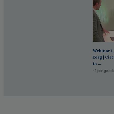
Webinar 1 
zorg | Cir
in ...
· 1 jaar geled