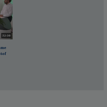
32:08
zame
stof