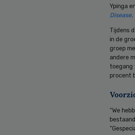
Ypinga e
Disease
.
Tijdens 
in de gro
groep me
andere mo
toegang t
procent 
Voorzic
“We hebb
bestaand
“Gespecia