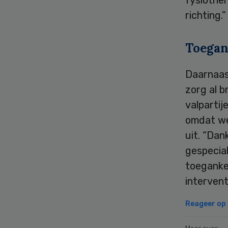
richting.”
Toegan
Daarnaas
zorg al b
valpartij
omdat we 
uit. “Dan
gespecial
toegankel
intervent
Reageer op d