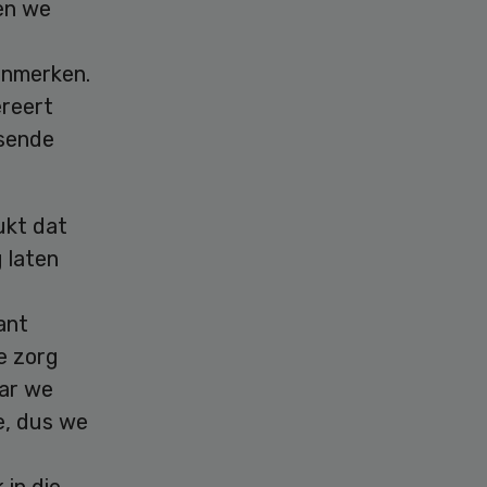
ben we
kenmerken.
ereert
ssende
ukt dat
 laten
ant
e zorg
aar we
e, dus we
 in die