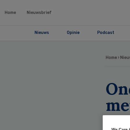
Home
Nieuwsbrief
Nieuws
Opinie
Podcast
Home
›
Nieu
On
me
ges
We Care 