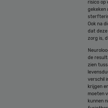
risico op
gekeken n
sterfteri
Ook na di
dat deze
zorg is, 
Neuroloo
de resul
zien tuss
levensduu
verschil 
krijgen 
moeten vo
kunnen n
fysiother