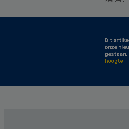
Meer over:
Secondary
Sidebar
Dit artike
onze nie
gestaan.
hoogte.