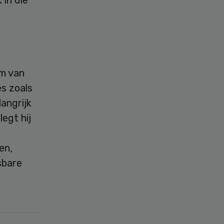
m van
es zoals
angrijk
egt hij
e
en,
sbare