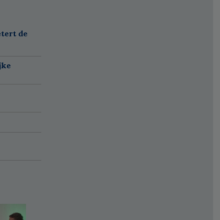
tert de
jke