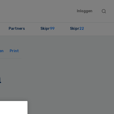
Searc
Inloggen
this
websit
Partners
Skipr
99
Skipr
22
Primary
Sidebar
en
Print
n