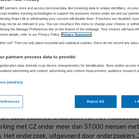
iotherapie leven
887
partners store and access personal data, like browsing data or unique identifiers, on your
Accept enables tracking technologies to support the purposes shown under we and our partne
nger
electing Reject All or withdrawing your consent will disable them. If trackers are disabled, so
may not be as relevant to you. You can resurface this menu to change your choices or withd
licking the Manage Preferences link on the bottom of the webpage. Your choices will have eff
more details, refer to our Privacy Policy.
Privacy Statement
her not? Then we only place essential and statistical cookies, these do not record any data
Skipr Redactie
25 juli 2025
,
08:52
1208 keer gelezen
r partners process data to provide:
eolocation data. Actively scan device characteristics for identification. Store and/or access 
onalised advertising and content, advertising and content measurement, audience research 
t de ziekte van parkinson die fysiotherapie krij
.
ners (vendors)
ecialiseerd fysiotherapeut leven langer dan men
 die deze gespecialiseerde zorg niet krijgen.
references
Reject All
I 
kt uit observationeel onderzoek van het Radboudu
king met CZ onder meer dan 37.000 mensen me
n. Het onderzoek, uitgevoerd door onderzoekers 