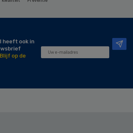
Kwaliteit
Preventie
l heeft ook in
uwsbrief
Blijf op de