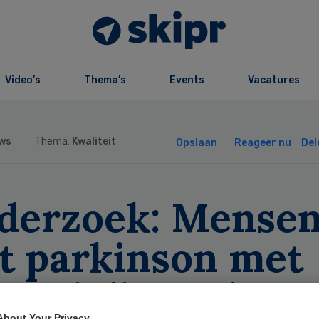
Video’s
Thema’s
Events
Vacatures
ws
Thema:
Kwaliteit
Opslaan
Reageer nu
Del
derzoek: Mense
t parkinson met
pecialiseerde
About Your Privacy