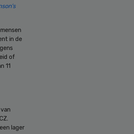
nson’s
e mensen
nt in de
lgens
eid of
n 11
 van
CZ.
 een lager