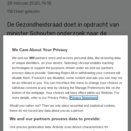
28 februari 2020
,
14:18
1161 keer gelezen
De Gezondheidsraad doet in opdracht van
minister Schouten onderzoek naar de
relatie tussen landbouwgif en de ziekte van
Parkinson. Dat heeft een woordvoerder van
We Care About Your Privacy
de Gezondheidsraad laten weten aan
We and our
889
partners store and access personal data, like browsing data
or unique identifiers, on your device. Selecting I Accept enables tracking
Zembla.
technologies to support the purposes shown under we and our partners
process data to provide. Selecting Reject All or withdrawing your consent will
disable them. If trackers are disabled, some content and ads you see may not
be as relevant to you. You can resurface this menu to change your choices or
De Parkinson Vereniging is blij met het
withdraw consent at any time by clicking the Manage Preferences link on the
bottom of the webpage. Your choices will have effect within our Website. For
onderzoek, maar wil al sneller actie en heeft
more details, refer to our Privacy Policy.
Privacy Statement
daarom een brief gestuurd naar de minister
Would you rather not? Then we only place essential and statistical cookies,
these do not record any data about you as a person
met onder meer de vraag om per direct te
We and our partners process data to provide:
stoppen met het gebruik van het
Use precise geolocation data. Actively scan device characteristics for