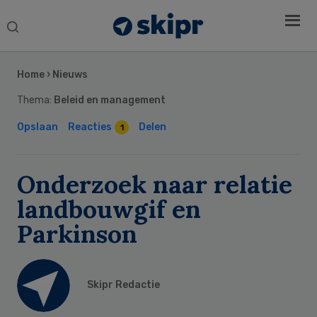
Search
this
Secondary
website
Sidebar
Home
›
Nieuws
Thema:
Beleid en management
Opslaan
Reacties
Delen
1
Onderzoek naar relatie
landbouwgif en
Parkinson
Skipr Redactie