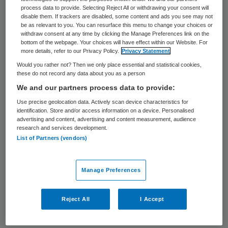
process data to provide. Selecting Reject All or withdrawing your consent will
disable them. If trackers are disabled, some content and ads you see may not
De Ondernemingskamer, onderdeel van het
be as relevant to you. You can resurface this menu to change your choices or
withdraw consent at any time by clicking the Manage Preferences link on the
Gerechtshof in Amsterdam, plaatste eerder
bottom of the webpage. Your choices will have effect within our Website. For
vraagtekens bij de vastgoedconstructie
.
more details, refer to our Privacy Policy.
Privacy Statement
Would you rather not? Then we only place essential and statistical cookies,
Het zorgvastgoed van de destijds
these do not record any data about you as a person
noodlijdende zorgaanbieder -toen nog
We and our partners process data to provide:
opererend onder de naam Zonnehuizen-
Use precise geolocation data. Actively scan device characteristics for
identification. Store and/or access information on a device. Personalised
werd na de overname in 2012 door de
advertising and content, advertising and content measurement, audience
nieuwe eigenaren in een aparte bv
research and services development.
List of Partners (vendors)
geplaatst. De zorginstelling huurt zijn
huisvesting van deze bv die eigendom is van
Manage Preferences
Winter c.s. Daarmee zou volgens de
cliëntenraad het
verbod op winstuitkering
Reject All
I Accept
in de zorg omzeild worden
.