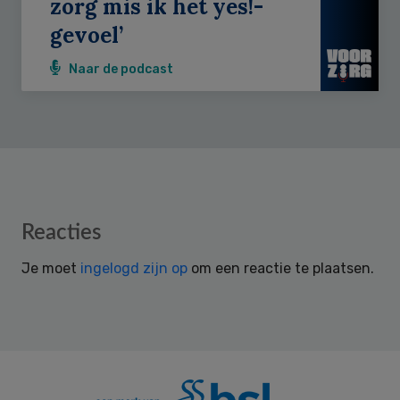
zorg mis ik het yes!-
gevoel’
Naar de podcast
Reader
Reacties
Interactions
Je moet
ingelogd zijn op
om een reactie te plaatsen.