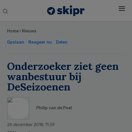
Search
this
Secondary
website
Sidebar
Home
›
Nieuws
Opslaan
Reageer nu
Delen
Onderzoeker ziet geen
wanbestuur bij
DeSeizoenen
Philip van de Poel
26 december 2018
,
11:39