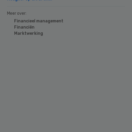
Meer over:
Financieel management
Financiën
Marktwerking
Primary
Sidebar