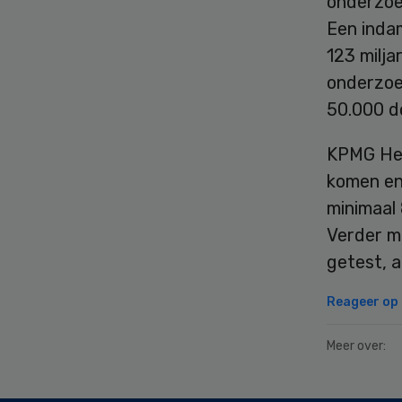
onderzoe
Een indam
123 milj
onderzoek
50.000 d
KPMG Hea
komen en
minimaal
Verder m
getest, 
Reageer op d
Meer over: