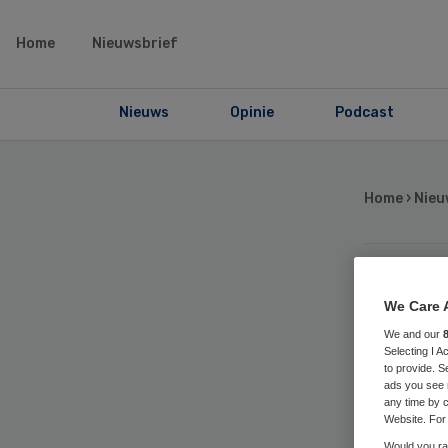
Home
Nieuwsbrief
Nieuws
Opinie
Podcast
Home
›
Nieu
On
We Care 
We and our
In
Selecting I 
to provide. S
ads you see 
any time by c
va
Website. For 
Would you rat