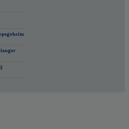
oepsgeheim
 langer
j