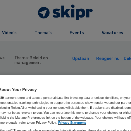
Video’s
Thema’s
Events
Vacatures
ws
Thema:
Beleid en
Opslaan
Reageer nu
Del
management
derzoekers:
About Your Privacy
889
partners store and access personal data, like browsing data or unique identifiers, on your
dammen in plaats
Accept enables tracking technologies to support the purposes shown under we and our partne
electing Reject All or withdrawing your consent will disable them. If trackers are disabled, so
may not be as relevant to you. You can resurface this menu to change your choices or withd
licking the Manage Preferences link on the bottom of the webpage. Your choices will have eff
n groepsimmunit
more details, refer to our Privacy Policy.
Privacy Statement
her not? Then we only place essential and statistical cookies, these do not record any data