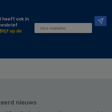
l heeft ook in
uwsbrief
Blijf op de
teerd nieuws