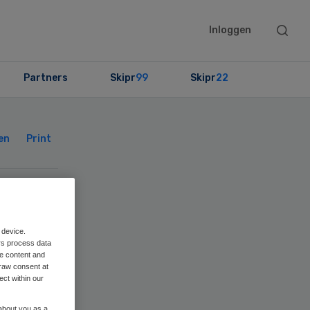
Searc
Inloggen
this
websit
Partners
Skipr
99
Skipr
22
Primary
Sidebar
en
Print
 device.
rs process data
me content and
raw consent at
ect within our
eit
 about you as a