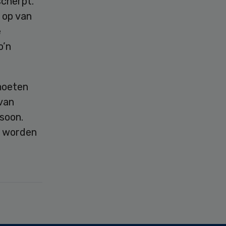
cherpt.
 op van
e
o’n
moeten
van
soon.
t worden