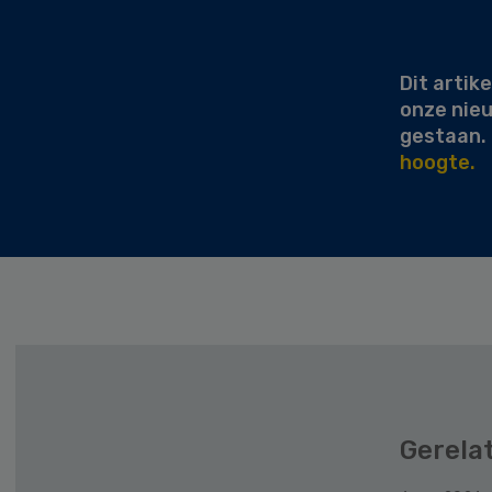
Secondary
Sidebar
Dit artike
onze nie
gestaan.
hoogte.
Gerela