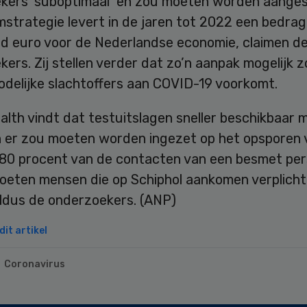
kers ‘suboptimaal’ en zou moeten worden aanges
strategie levert in de jaren tot 2022 een bedrag
ard euro voor de Nederlandse economie, claimen d
ers. Zij stellen verder dat zo’n aanpak mogelijk z
odelijke slachtoffers aan COVID-19 voorkomt.
lth vindt dat testuitslagen sneller beschikbaar 
 er zou moeten worden ingezet op het opsporen 
 80 procent van de contacten van een besmet per
oeten mensen die op Schiphol aankomen verplich
aldus de onderzoekers. (ANP)
it artikel
Coronavirus