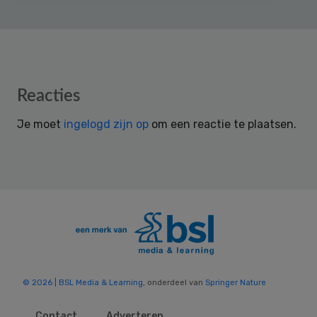
Reader
Reacties
Interactions
Je moet
ingelogd zijn op
om een reactie te plaatsen.
© 2026 | BSL Media & Learning
, onderdeel van
Springer Nature
Contact
Adverteren