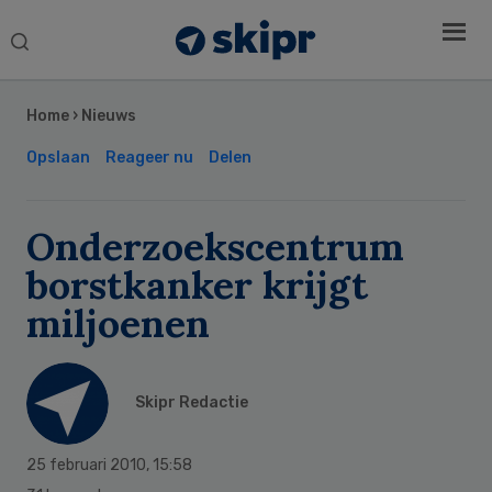
Search
this
Secondary
website
Sidebar
Home
›
Nieuws
Opslaan
Reageer nu
Delen
Onderzoekscentrum
borstkanker krijgt
miljoenen
Skipr Redactie
25 februari 2010
,
15:58