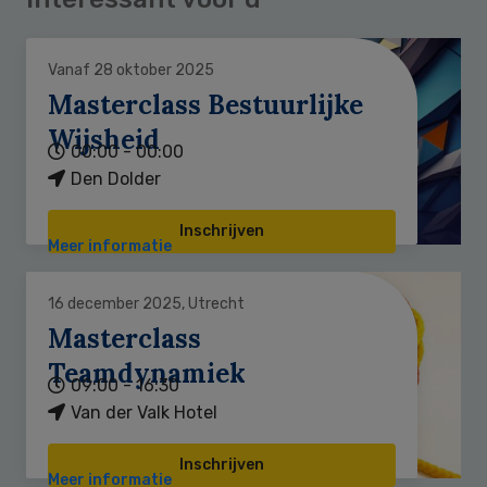
Vanaf 28 oktober 2025
Masterclass Bestuurlijke
Wijsheid
00:00 - 00:00
Den Dolder
Inschrijven
Meer informatie
16 december 2025, Utrecht
Masterclass
Teamdynamiek
09:00 - 16:30
Van der Valk Hotel
Inschrijven
Meer informatie