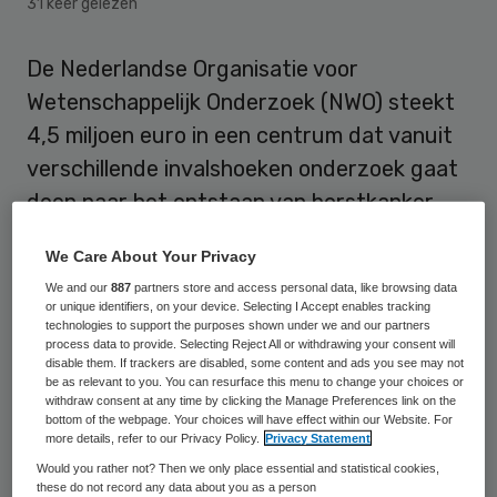
31 keer gelezen
De Nederlandse Organisatie voor
Wetenschappelijk Onderzoek (NWO) steekt
4,5 miljoen euro in een centrum dat vanuit
verschillende invalshoeken onderzoek gaat
doen naar het ontstaan van borstkanker.
Dat maakte de NWO donderdag bekend.
We Care About Your Privacy
We and our
887
partners store and access personal data, like browsing data
Effectievere behandeling
or unique identifiers, on your device. Selecting I Accept enables tracking
technologies to support the purposes shown under we and our partners
process data to provide. Selecting Reject All or withdrawing your consent will
Het Cancer Systems Biology Centre (CSBC)
disable them. If trackers are disabled, some content and ads you see may not
be as relevant to you. You can resurface this menu to change your choices or
is verbonden aan het Nederlands Kanker
withdraw consent at any time by clicking the Manage Preferences link on the
bottom of the webpage. Your choices will have effect within our Website. For
Instituut – Antoni van Leeuwenhoek
more details, refer to our Privacy Policy.
Privacy Statement
Ziekenhuis (
NKI-AVL
) in Amsterdam. Het
Would you rather not? Then we only place essential and statistical cookies,
these do not record any data about you as a person
heeft als doel ingewikkelde biologische