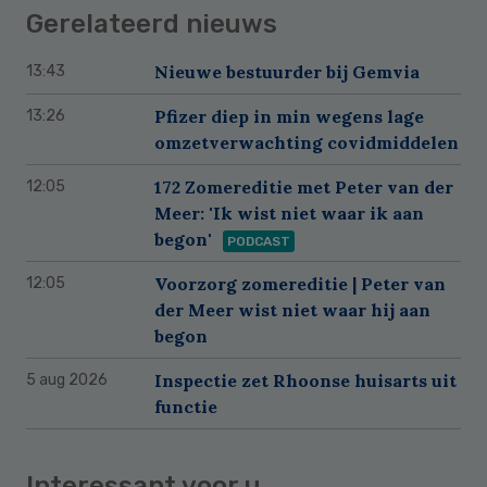
Gerelateerd nieuws
Nieuwe bestuurder bij Gemvia
13:43
Pfizer diep in min wegens lage
13:26
omzetverwachting covidmiddelen
172 Zomereditie met Peter van der
12:05
Meer: 'Ik wist niet waar ik aan
begon'
PODCAST
Voorzorg zomereditie | Peter van
12:05
der Meer wist niet waar hij aan
begon
Inspectie zet Rhoonse huisarts uit
5 aug 2026
functie
Interessant voor u