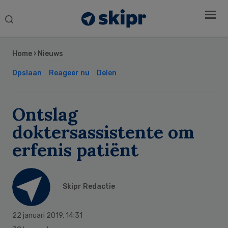
Search
this
Secondary
website
Sidebar
Home
›
Nieuws
Opslaan
Reageer nu
Delen
Ontslag
doktersassistente om
erfenis patiënt
Skipr Redactie
22 januari 2019
,
14:31