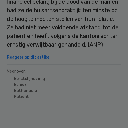
financieel belang bij de dood van de man en
had ze de huisartsenpraktijk ten minste op
de hoogte moeten stellen van hun relatie.
Ze had niet meer voldoende afstand tot de
patiënt en heeft volgens de kantonrechter
ernstig verwijtbaar gehandeld. (ANP)
Reageer op dit artikel
Meer over:
Eerstelijnszorg
Ethiek
Euthanasie
Patiënt
Primary
Sidebar