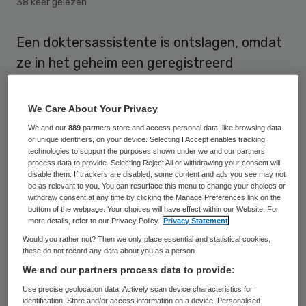
38 keer gelezen
Een doktersassistente is ontslagen, omdat
ze in het geheim een geregistreerd
partnerschap was aangegaan met een
terminale patiënt. Ze werd als enige
We Care About Your Privacy
erfgenaam in zijn testament opgenomen.
We and our
889
partners store and access personal data, like browsing data
or unique identifiers, on your device. Selecting I Accept enables tracking
De kantonrechter in Bergen op Zoom heeft
technologies to support the purposes shown under we and our partners
dinsdag haar arbeidsovereenkomst met een
process data to provide. Selecting Reject All or withdrawing your consent will
disable them. If trackers are disabled, some content and ads you see may not
huisartsenpraktijk in Roosendaal
be as relevant to you. You can resurface this menu to change your choices or
withdraw consent at any time by clicking the Manage Preferences link on the
ontbonden.
bottom of the webpage. Your choices will have effect within our Website. For
more details, refer to our Privacy Policy.
Privacy Statement
De 54-jarige vrouw was betrokken bij een
Would you rather not? Then we only place essential and statistical cookies,
these do not record any data about you as a person
euthanasieverzoek voor de patiënt. Toen
We and our partners process data to provide:
dat door een tweede arts werd geweigerd,
Use precise geolocation data. Actively scan device characteristics for
begeleidde ze de 85-jarige man bij zijn
identification. Store and/or access information on a device. Personalised