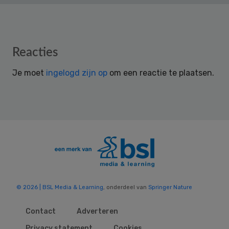
Reader
Reacties
Interactions
Je moet
ingelogd zijn op
om een reactie te plaatsen.
© 2026 | BSL Media & Learning
, onderdeel van
Springer Nature
Contact
Adverteren
Privacy statement
Cookies