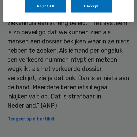
Reject All
I Accept
Volgens de woordvoerder voert het
ziekenhuis een streng beleid. “Het systeem
is zo beveiligd dat we kunnen zien als
mensen een dossier bekijken waarin ze niets
hebben te zoeken. Als iemand per ongeluk
een verkeerd nummer intypt en meteen
wegklikt als het verkeerde dossier
verschijnt, zie je dat ook. Dan is er niets aan
de hand. Meerdere keren iets illegaal
inkijken valt op. Dat is strafbaar in
Nederland.” (ANP)
Reageer op dit artikel