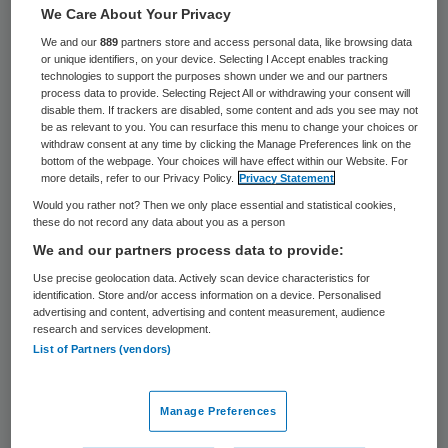
We Care About Your Privacy
Twee medewerkers van het Spaarne
We and our
889
partners store and access personal data, like browsing data
Ziekenhuis in Hoofddorp zijn ontslagen,
or unique identifiers, on your device. Selecting I Accept enables tracking
technologies to support the purposes shown under we and our partners
nadat ze illegaal een elektronisch
process data to provide. Selecting Reject All or withdrawing your consent will
disable them. If trackers are disabled, some content and ads you see may not
patiëntendossier hadden ingezien. Dat
be as relevant to you. You can resurface this menu to change your choices or
heeft een woordvoerder van het ziekenhuis
withdraw consent at any time by clicking the Manage Preferences link on the
bottom of the webpage. Your choices will have effect within our Website. For
dinsdag gezegd.
more details, refer to our Privacy Policy.
Privacy Statement
Would you rather not? Then we only place essential and statistical cookies,
Het ontslag wordt vermeld in het
these do not record any data about you as a person
We and our partners process data to provide:
jaarverslag van het ziekenhuis over vorig
Use precise geolocation data. Actively scan device characteristics for
jaar, dat nu is uitgekomen. De medewerkers
identification. Store and/or access information on a device. Personalised
hadden meerdere keren het dossier van de
advertising and content, advertising and content measurement, audience
research and services development.
patiënt bekeken. Het gaat om medisch
List of Partners (vendors)
personeel, maar niet om artsen.
Manage Preferences
Streng beleid