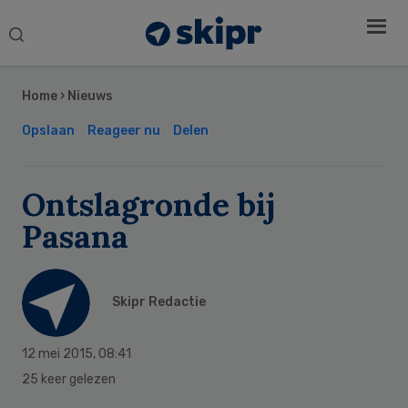
Search
this
Secondary
website
Sidebar
Home
›
Nieuws
Opslaan
Reageer nu
Delen
Ontslagronde bij
Pasana
Skipr Redactie
12 mei 2015
,
08:41
25 keer gelezen