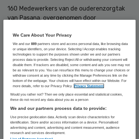
160 Medewerkers van de ouderenzorgtak
van Pasana, overgenomen door
KwadrantGroep en ZuidOostZorg, hebben
We Care About Your Privacy
afgelopen weekend te horen gekregen dat
We and our
889
partners store and access personal data, like browsing data
ze worden ontslagen. Zij zouden hierover
or unique identifiers, on your device. Selecting I Accept enables tracking
telefonisch op de hoogte zijn gesteld.
technologies to support the purposes shown under we and our partners
process data to provide. Selecting Reject All or withdrawing your consent will
disable them. If trackers are disabled, some content and ads you see may not
Dit meldt onder meer de
Leeuwarder
be as relevant to you. You can resurface this menu to change your choices or
withdraw consent at any time by clicking the Manage Preferences link on the
Courant
.
bottom of the webpage. Your choices will have effect within our Website. For
more details, refer to our Privacy Policy.
Privacy Statement
Volgens curator Hans Silvius is het daarmee
Would you rather not? Then we only place essential and statistical cookies,
these do not record any data about you as a person
gelukt om 82 procent van de voormalige
We and our partners process data to provide:
Pasana-werknemers aan het werk te
Use precise geolocation data. Actively scan device characteristics for
houden, zoals beloofd. De ontslagen
identification. Store and/or access information on a device. Personalised
advertising and content, advertising and content measurement, audience
zouden niet zozeer in de zorg vallen, alswel
research and services development.
List of Partners (vendors)