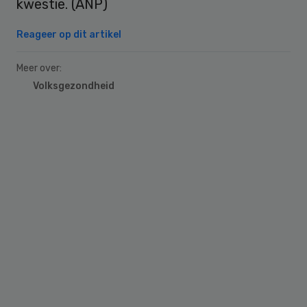
kwestie. (ANP)
Reageer op dit artikel
Meer over:
Volksgezondheid
Primary
Sidebar