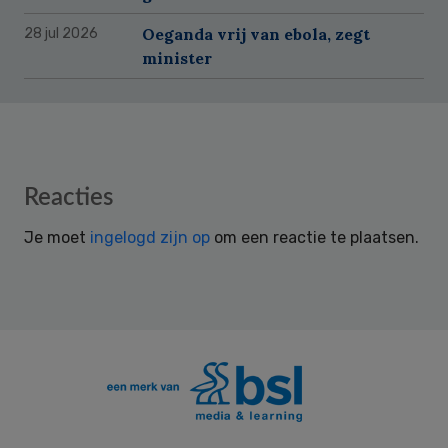
Oeganda vrij van ebola, zegt
28 jul 2026
minister
Reader
Reacties
Interactions
Je moet
ingelogd zijn op
om een reactie te plaatsen.