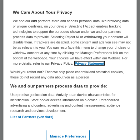
27 keer gelezen
We Care About Your Privacy
Een groep Nederlandse oogartsen
We and our
889
partners store and access personal data, like browsing data
or unique identifiers, on your device. Selecting I Accept enables tracking
waarschuwt voor laserpennen. Alleen al dit
technologies to support the purposes shown under we and our partners
jaar en vorig jaar liepen 17 mensen, vooral
process data to provide. Selecting Reject All or withdrawing your consent will
disable them. If trackers are disabled, some content and ads you see may not
kinderen en jongeren, permanente
be as relevant to you. You can resurface this menu to change your choices or
withdraw consent at any time by clicking the Manage Preferences link on the
oogschade op doordat ze met de krachtige
bottom of the webpage. Your choices will have effect within our Website. For
more details, refer to our Privacy Policy.
Privacy Statement
pennen in hun oog hadden geschenen. De
Would you rather not? Then we only place essential and statistical cookies,
oogartsen van het Nederlands
these do not record any data about you as a person
Oogheelkundig Gezelschap (NOG)
We and our partners process data to provide:
waarschuwen onder meer het ministerie
Use precise geolocation data. Actively scan device characteristics for
identification. Store and/or access information on a device. Personalised
van Volksgezondheid, de Gezondheidsraad
advertising and content, advertising and content measurement, audience
research and services development.
en de Onderzoeksraad voor de Veiligheid
List of Partners (vendors)
hiervoor. Dat heeft oogarts Jan Keunen
dinsdag laten weten.
Manage Preferences