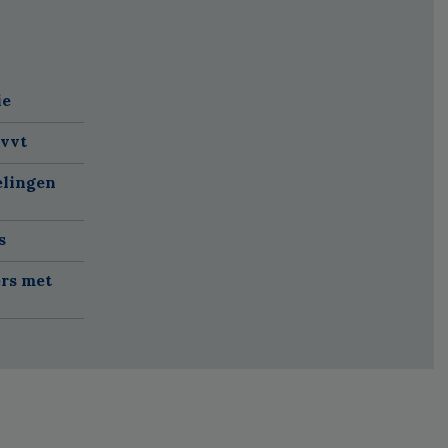
ie
 vvt
elingen
s
rs met