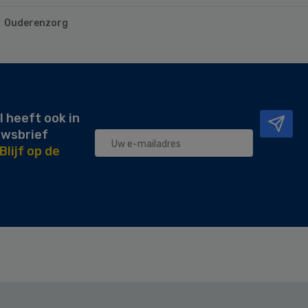
Ouderenzorg
l heeft ook in
uwsbrief
Blijf op de