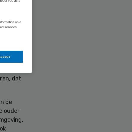
 about you as a
information on a
and services
Accept
ontact
 hulp die
ren, dat
an de
e ouder
omgeving.
ook