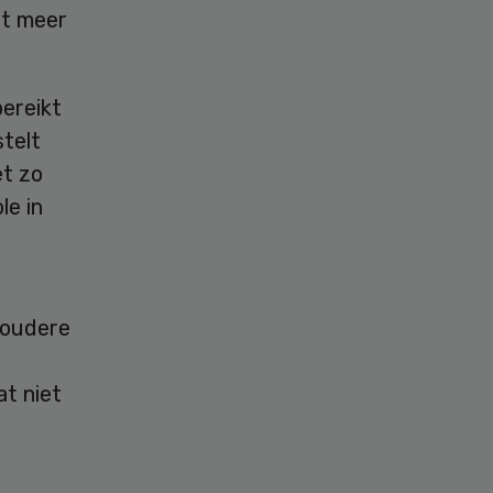
nt meer
ereikt
stelt
et zo
le in
 oudere
t niet