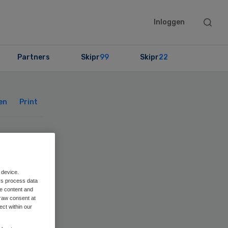
Searc
Inloggen
this
websit
Partners
Skipr
99
Skipr
22
Primary
Sidebar
en
Print
et
 device.
rs process data
me content and
raw consent at
ect within our