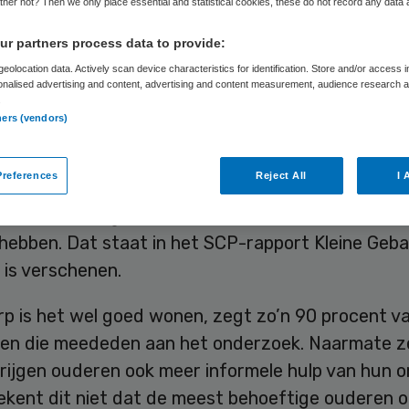
dere
her not? Then we only place essential and statistical cookies, these do not record any data
r partners process data to provide:
eolocation data. Actively scan device characteristics for identification. Store and/or access 
onalised advertising and content, advertising and content measurement, audience research 
.
Skipr Redactie
8 februari 2016
,
13:39
17 keer gelezen
ners (vendors)
references
Reject All
I 
orpen, waar de mensen nauwer en vaker sociaal c
r hebben, krijgen kwetsbare ouderen vaak niet de
hebben. Dat staat in het SCP-rapport Kleine Geba
is verschenen.
rp is het wel goed wonen, zegt zo’n 90 procent v
gen die meededen aan het onderzoek. Naarmate z
rijgen ouderen ook meer informele hulp van hun 
ekent dit niet dat de meest behoeftige ouderen 