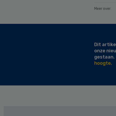
Meer over:
Secondary
Sidebar
Dit artike
onze nie
gestaan.
hoogte.