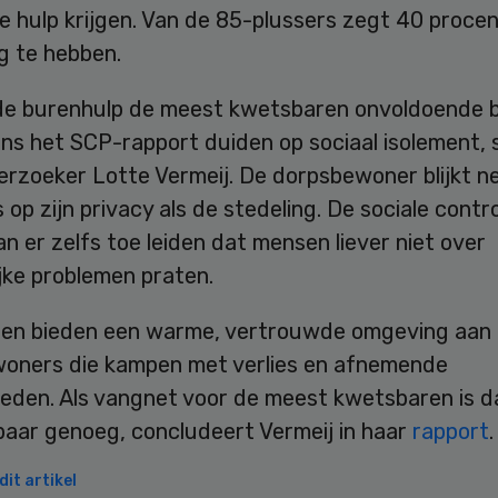
e hulp krijgen. Van de 85-plussers zegt 40 proce
g te hebben.
de burenhulp de meest kwetsbaren onvoldoende b
ns het SCP-rapport duiden op sociaal isolement, 
rzoeker Lotte Vermeij. De dorpsbewoner blijkt n
s op zijn privacy als de stedeling. De sociale contro
n er zelfs toe leiden dat mensen liever niet over
jke problemen praten.
pen bieden een warme, vertrouwde omgeving aan
oners die kampen met verlies en afnemende
eden. Als vangnet voor de meest kwetsbaren is da
aar genoeg, concludeert Vermeij in haar
rapport
.
it artikel