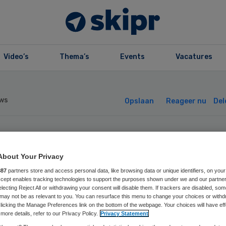
Video’s
Thema’s
Events
Vacatures
ws
Opslaan
Reageer nu
Del
k dorp biedt
About Your Privacy
voldoende vangn
887
partners store and access personal data, like browsing data or unique identifiers, on your
Accept enables tracking technologies to support the purposes shown under we and our partne
electing Reject All or withdrawing your consent will disable them. If trackers are disabled, so
or kwetsbare
may not be as relevant to you. You can resurface this menu to change your choices or withd
licking the Manage Preferences link on the bottom of the webpage. Your choices will have eff
more details, refer to our Privacy Policy.
Privacy Statement