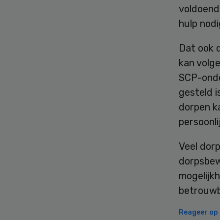
voldoend
hulp nodi
Dat ook 
kan volge
SCP-onde
gesteld i
dorpen ka
persoonli
Veel dor
dorpsbew
mogelijkh
betrouwb
Reageer op d