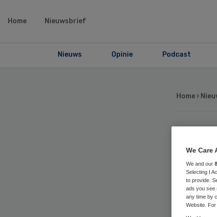
Home
Nieuwsbrief
Nieuws
Opinie
Podcast
Home
›
Nieu
Oo
We Care 
on
We and our
Selecting I 
to provide. S
vo
ads you see 
any time by c
Website. For 