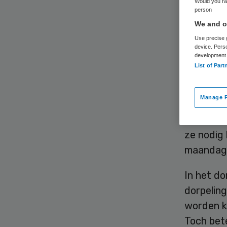
ou
Would you rat
person
We and ou
Use precise g
device. Pers
development
List of Part
Manage P
Ook in d
met elkaa
ze nodig 
maandag 
In het do
dorpelin
worden k
Toch bet