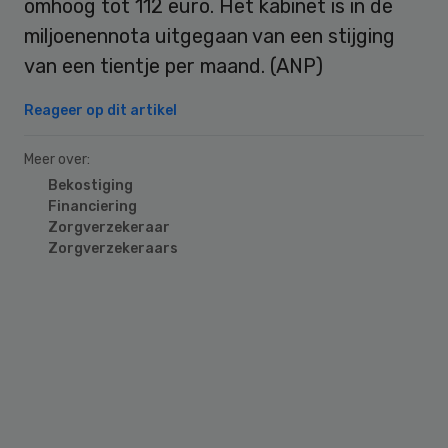
omhoog tot 112 euro. Het kabinet is in de
miljoenennota uitgegaan van een stijging
van een tientje per maand. (ANP)
Reageer op dit artikel
Meer over:
Bekostiging
Financiering
Zorgverzekeraar
Zorgverzekeraars
Primary
Sidebar