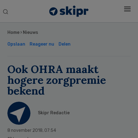
Search
this
Secondary
website
Sidebar
Home
›
Nieuws
Opslaan
Reageer nu
Delen
Ook OHRA maakt
hogere zorgpremie
bekend
Skipr Redactie
8 november 2018
,
07:54