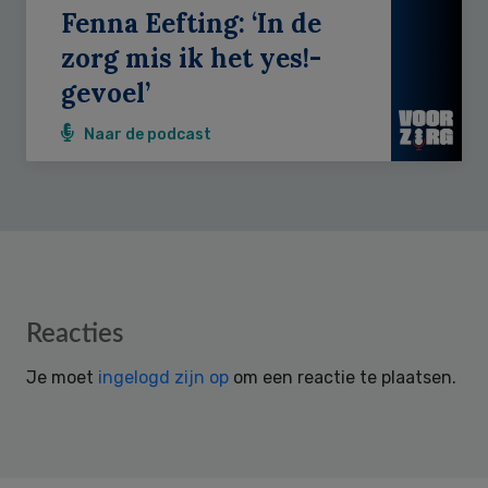
Fenna Eefting: ‘In de
zorg mis ik het yes!-
gevoel’
Naar de podcast
Reader
Reacties
Interactions
Je moet
ingelogd zijn op
om een reactie te plaatsen.