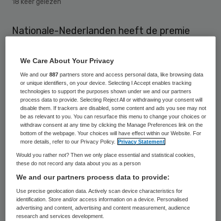
18 keer gelezen
Nationale-Nederlanden heeft de premie
voor zijn basisverzekering voor volgend jaar
met 9,02 euro (7,5 procent) verhoogd tot
We Care About Your Privacy
128,60 euro per maand. De verzekeraar
We and our
887
partners store and access personal data, like browsing data
or unique identifiers, on your device. Selecting I Accept enables tracking
schrijft de stijging toe aan een toename
technologies to support the purposes shown under we and our partners
process data to provide. Selecting Reject All or withdrawing your consent will
van de zorgkosten.
disable them. If trackers are disabled, some content and ads you see may not
be as relevant to you. You can resurface this menu to change your choices or
withdraw consent at any time by clicking the Manage Preferences link on the
“De zorgkosten stijgen in 2019 als gevolg
bottom of the webpage. Your choices will have effect within our Website. For
van reguliere loon- en prijsstijgingen en
more details, refer to our Privacy Policy.
Privacy Statement
Would you rather not? Then we only place essential and statistical cookies,
door de toenemende vraag naar zorg”,
these do not record any data about you as a person
aldus NN. Om de stijging te beperken zegt
We and our partners process data to provide:
het verzekeringsconcern financiële
Use precise geolocation data. Actively scan device characteristics for
identification. Store and/or access information on a device. Personalised
reserves uit het eigen vermogen in te
advertising and content, advertising and content measurement, audience
zetten.
research and services development.