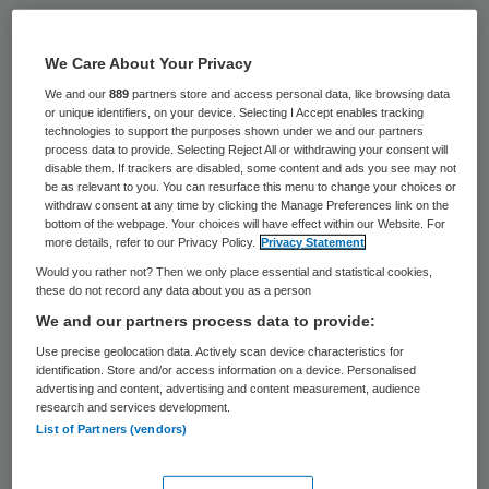
Het UMCG in Groningen verdubbelt de
capaciteit van de genderpoli vanwege een
We Care About Your Privacy
toenemende vraag naar een behandeling
We and our
889
partners store and access personal data, like browsing data
or unique identifiers, on your device. Selecting I Accept enables tracking
voor geslachtsverandering. Dat meldt de
technologies to support the purposes shown under we and our partners
process data to provide. Selecting Reject All or withdrawing your consent will
NOS.
disable them. If trackers are disabled, some content and ads you see may not
be as relevant to you. You can resurface this menu to change your choices or
withdraw consent at any time by clicking the Manage Preferences link on the
Het ziekenhuis
wil tachtig nieuwe mensen
bottom of the webpage. Your choices will have effect within our Website. For
per jaar behandelen. Dat zijn er nu
more details, refer to our Privacy Policy.
Privacy Statement
Would you rather not? Then we only place essential and statistical cookies,
veertig. Volgens Tim Middelberg, voorzitter
these do not record any data about you as a person
van het genderteam van het UMCG, moeten
We and our partners process data to provide:
mensen momenteel soms anderhalf jaar
Use precise geolocation data. Actively scan device characteristics for
identification. Store and/or access information on a device. Personalised
wachten voordat ze op een eerste gesprek
advertising and content, advertising and content measurement, audience
kunnen komen. Dat vindt het ziekenhuis
research and services development.
List of Partners (vendors)
“onacceptabel”.