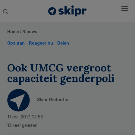
Search
this
Secondary
website
Sidebar
Home
›
Nieuws
Opslaan
Reageer nu
Delen
Ook UMCG vergroot
capaciteit genderpoli
Skipr Redactie
17 mei 2017
,
07:53
13 keer gelezen