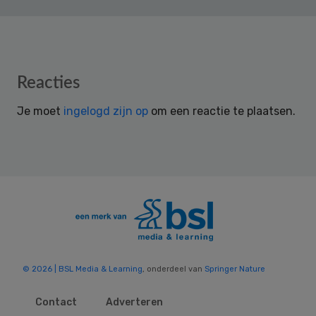
Reader
Reacties
Interactions
Je moet
ingelogd zijn op
om een reactie te plaatsen.
© 2026 | BSL Media & Learning
, onderdeel van
Springer Nature
Contact
Adverteren