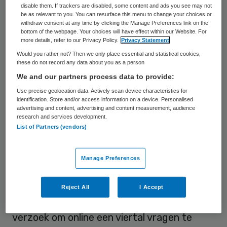
disable them. If trackers are disabled, some content and ads you see may not
apotheken en praktijken van huisartsen,
be as relevant to you. You can resurface this menu to change your choices or
tandartsen, fysiotherapeuten en
withdraw consent at any time by clicking the Manage Preferences link on the
bottom of the webpage. Your choices will have effect within our Website. For
orthodontisten, kunnen onder de WNT
more details, refer to our Privacy Policy.
Privacy Statement
vallen. Dat hangt voor een goed deel af van
Would you rather not? Then we only place essential and statistical cookies,
these do not record any data about you as a person
hun rechtsvorm. Een groot aantal
We and our partners process data to provide:
vrijgevestigde beroepsbeoefenaars werd
Use precise geolocation data. Actively scan device characteristics for
hierover onlangs bevraagd door het CIBG.
identification. Store and/or access information on a device. Personalised
advertising and content, advertising and content measurement, audience
Een deel van organisaties bleek inderdaad
research and services development.
List of Partners (vendors)
WNT-plichtig, aldus het CIBG.
Het CIBG, de registerorganisatie en
Manage Preferences
uitvoerder van het ministerie van VWS,
stuurde aan 11 duizend vrijgevestigde
Reject All
I Accept
zorgaanbieders een brief met daarin het
verzoek om online een viertal vragen te