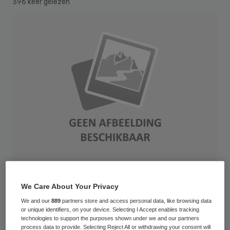
396 keer gelezen
Multicolored plasticine human figures on a stacks of coins H&V Journal
We Care About Your Privacy
11/2013 © MaleWitch / iStock.com
We and our
889
partners store and access personal data, like browsing data
or unique identifiers, on your device. Selecting I Accept enables tracking
technologies to support the purposes shown under we and our partners
Ook vrijgevestigde zorgaanbieders, zoals
process data to provide. Selecting Reject All or withdrawing your consent will