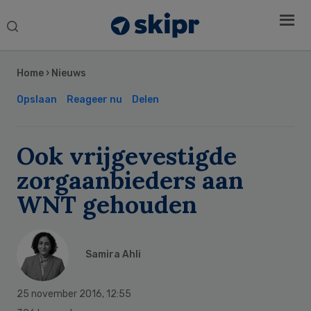
Search
this
Secondary
website
Sidebar
Home
›
Nieuws
Opslaan
Reageer nu
Delen
Ook vrijgevestigde
zorgaanbieders aan
WNT gehouden
Samira Ahli
25 november 2016
,
12:55