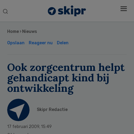
Search
this
Secondary
website
Sidebar
Home
›
Nieuws
Opslaan
Reageer nu
Delen
Ook zorgcentrum helpt
gehandicapt kind bij
ontwikkeling
Skipr Redactie
17 februari 2009
,
15:49