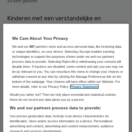
26 keer gelezen
Kinderen met een verstandelijke en
lichamelijke handicap krijgen in zorgcentra
genoeg aandacht voor hun ontwikkeling.
We Care About Your Privacy
Dat heeft staatssecretaris Jet
We and our
887
partners store and access personal data, like browsing data
or unique identifiers, on your device. Selecting I Accept enables tracking
Bussemaker van Volksgezondheid dinsdag
technologies to support the purposes shown under we and our partners
gezegd.
process data to provide. Selecting Reject All or withdrawing your consent will
disable them. If trackers are disabled, some content and ads you see may not
be as relevant to you. You can resurface this menu to change your choices or
withdraw consent at any time by clicking the Manage Preferences link on the
AWBZ-regels
bottom of the webpage. Your choices will have effect within our Website. For
more details, refer to our Privacy Policy.
Privacy Statement
Would you rather not? Then we only place essential and statistical cookies,
Bussemaker past sinds kort de regels voor
these do not record any data about you as a person
de AWBZ (Algemene Wet Bijzondere
We and our partners process data to provide:
Ziektekosten) strenger toe. Hierdoor kan
Use precise geolocation data. Actively scan device characteristics for
identification. Store and/or access information on a device. Personalised
geld bedoeld voor de zorg van
advertising and content, advertising and content measurement, audience
gehandicapte kinderen niet meer worden
research and services development.