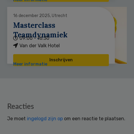
16 december 2025, Utrecht
Masterclass
Teamdynamiek
09:00 - 16:30
Van der Valk Hotel
Inschrijven
Meer informatie
Reader
Reacties
Interactions
Je moet
ingelogd zijn op
om een reactie te plaatsen.