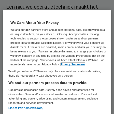
Een nieuwe operatietechniek maakt het
mogelijk om patiënten met zweethanden
van hun klachten af te helpen, zonder dat
We Care About Your Privacy
ze elders op het lichaam meer gaan zweten.
We and our
887
partners store and access personal data, like browsing data
or unique identifiers, on your device. Selecting I Accept enables tracking
Vaatchirurg Hans Coveliers promoveert
technologies to support the purposes shown under we and our partners
process data to provide. Selecting Reject All or withdrawing your consent will
vrijdag bij VUmc op de door hem
disable them. If trackers are disabled, some content and ads you see may not
ontwikkelde nieuwe behandelmethode.
be as relevant to you. You can resurface this menu to change your choices or
withdraw consent at any time by clicking the Manage Preferences link on the
bottom of the webpage. Your choices will have effect within our Website. For
Bij de oude techniek werden twee grote
more details, refer to our Privacy Policy.
Privacy Statement
Would you rather not? Then we only place essential and statistical cookies,
zenuwen, die de zweetkliertjes in de
these do not record any data about you as a person
handen, onder de oksels en in het gezicht
We and our partners process data to provide:
aansturen, doorgeknipt. Bij de methode van
Use precise geolocation data. Actively scan device characteristics for
identification. Store and/or access information on a device. Personalised
Coveliers wordt gebruik gemaakt van een
advertising and content, advertising and content measurement, audience
operatierobot, die nauwkeuriger is en
research and services development.
List of Partners (vendors)
waarbij niet de hele zenuw wordt