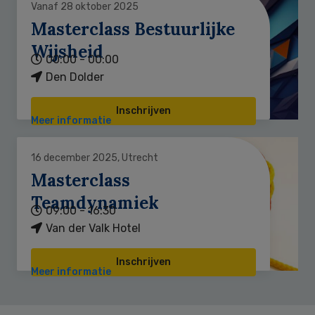
Vanaf 28 oktober 2025
Masterclass Bestuurlijke
Wijsheid
00:00 - 00:00
Den Dolder
Inschrijven
Meer informatie
16 december 2025, Utrecht
Masterclass
Teamdynamiek
09:00 - 16:30
Van der Valk Hotel
Inschrijven
Meer informatie