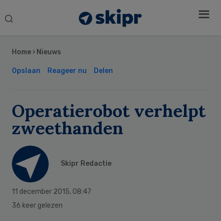
Search
this
Secondary
website
Sidebar
Home
›
Nieuws
Opslaan
Reageer nu
Delen
Operatierobot verhelpt
zweethanden
Skipr Redactie
11 december 2015
,
08:47
36 keer gelezen