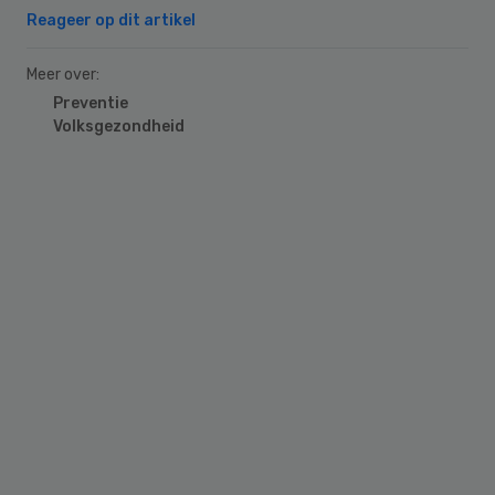
Reageer op dit artikel
Meer over:
Preventie
Volksgezondheid
Primary
Sidebar