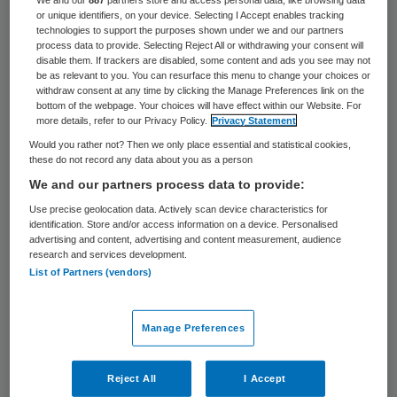
vijf rokers in Engeland krijgt een pakket met
We and our
887
partners store and access personal data, like browsing data
or unique identifiers, on your device. Selecting I Accept enables tracking
alles wat zij nodig hebben om van tabak
technologies to support the purposes shown under we and our partners
process data to provide. Selecting Reject All or withdrawing your consent will
over te stappen op e-sigaretten. Daarnaast
disable them. If trackers are disabled, some content and ads you see may not
be as relevant to you. You can resurface this menu to change your choices or
krijgen ze ook hulp om van hun
withdraw consent at any time by clicking the Manage Preferences link on the
bottom of the webpage. Your choices will have effect within our Website. For
rookgewoonte af te komen.
more details, refer to our Privacy Policy.
Privacy Statement
Would you rather not? Then we only place essential and statistical cookies,
Daarnaast krijgen zwangere vrouwen
these do not record any data about you as a person
geldbeloningen aangeboden als ze stoppen
We and our partners process data to provide:
met roken. Ook wordt overleg gevoerd over
Use precise geolocation data. Actively scan device characteristics for
identification. Store and/or access information on a device. Personalised
het meegeven van informatie over het
advertising and content, advertising and content measurement, audience
research and services development.
stoppen met roken in pakjes sigaretten.
List of Partners (vendors)
Preventie
Manage Preferences
In 2019 werd het doel gesteld om Engeland
Reject All
I Accept
tegen 2030 “rookvrij” te hebben gemaakt,