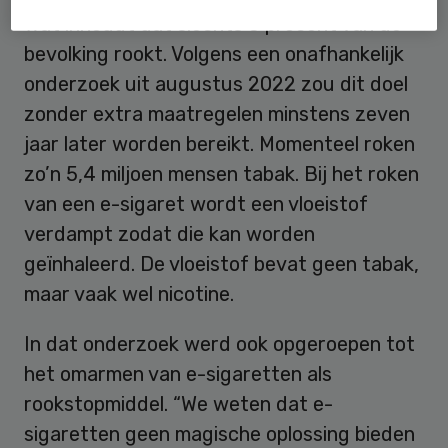
wat inhoudt dat slechts 5 procent van de
bevolking rookt. Volgens een onafhankelijk
onderzoek uit augustus 2022 zou dit doel
zonder extra maatregelen minstens zeven
jaar later worden bereikt. Momenteel roken
zo’n 5,4 miljoen mensen tabak. Bij het roken
van een e-sigaret wordt een vloeistof
verdampt zodat die kan worden
geïnhaleerd. De vloeistof bevat geen tabak,
maar vaak wel nicotine.
In dat onderzoek werd ook opgeroepen tot
het omarmen van e-sigaretten als
rookstopmiddel. “We weten dat e-
sigaretten geen magische oplossing bieden