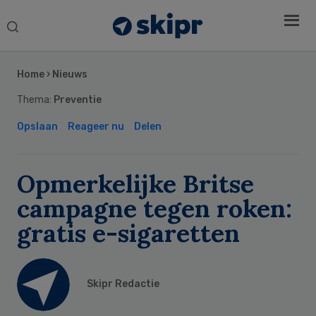
Search
this
Secondary
website
Sidebar
Home
›
Nieuws
Thema:
Preventie
Opslaan
Reageer nu
Delen
Opmerkelijke Britse
campagne tegen roken:
gratis e-sigaretten
Skipr Redactie