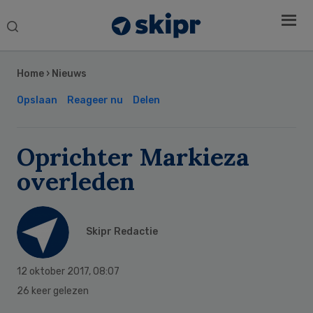
Search
this
Secondary
website
Sidebar
Home
›
Nieuws
Opslaan
Reageer nu
Delen
Oprichter Markieza
overleden
Skipr Redactie
12 oktober 2017
,
08:07
26 keer gelezen