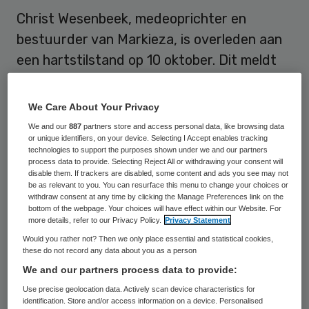
Christ Wesenbeek, medeoprichter en
bestuurder van Markieza, is overleden aan
een hartstilstand op 10 oktober. Dit meldt
het opleidingsinstituut van
ervaringsdeskundigen in de ggz.
We Care About Your Privacy
We and our
887
partners store and access personal data, like browsing data
Markieza noemt Wesenbeek in een
in
or unique identifiers, on your device. Selecting I Accept enables tracking
technologies to support the purposes shown under we and our partners
memoriam
“een ervaringsdeskundige van
process data to provide. Selecting Reject All or withdrawing your consent will
disable them. If trackers are disabled, some content and ads you see may not
het eerste uur”. “Hét voorbeeld voor
be as relevant to you. You can resurface this menu to change your choices or
ervaringsdeskundigen dat een betaalde
withdraw consent at any time by clicking the Manage Preferences link on the
bottom of the webpage. Your choices will have effect within our Website. For
baan op een goede positie mogelijk is.
more details, refer to our Privacy Policy.
Privacy Statement
Grondlegger van vele initiatieven,
Would you rather not? Then we only place essential and statistical cookies,
these do not record any data about you as a person
bestuurder van cliëntenorganisaties in zich
We and our partners process data to provide:
steeds verder ontwikkelende vormen.”
Use precise geolocation data. Actively scan device characteristics for
identification. Store and/or access information on a device. Personalised