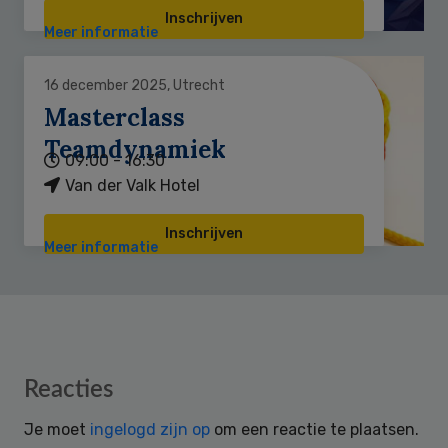
Inschrijven
Meer informatie
16 december 2025, Utrecht
Masterclass
Teamdynamiek
09:00 - 16:30
Van der Valk Hotel
Inschrijven
Meer informatie
Reader
Reacties
Interactions
Je moet
ingelogd zijn op
om een reactie te plaatsen.