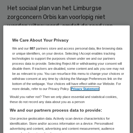
Het sociaal plan van het Limburgse
zorgconcern Orbis kan voorlopig niet
worden uitgevoerd, omdat de raad van
bestuur onvoldoende geld heeft om het
We Care About Your Privacy
plan te financieren. Dat maakte het
We and our
887
partners store and access personal data, like browsing data
ziekenhuis dinsdag bekend.
or unique identifiers, on your device. Selecting I Accept enables tracking
technologies to support the purposes shown under we and our partners
process data to provide. Selecting Reject All or withdrawing your consent will
disable them. If trackers are disabled, some content and ads you see may not
Gebrek aan financiële middelen
be as relevant to you. You can resurface this menu to change your choices or
withdraw consent at any time by clicking the Manage Preferences link on the
bottom of the webpage. Your choices will have effect within our Website. For
Orbis verkeert in grote financiële problemen,
more details, refer to our Privacy Policy.
Privacy Statement
wat voor zevenhonderd van de 5500
Would you rather not? Then we only place essential and statistical cookies,
these do not record any data about you as a person
personeelsleden ontslag betekent.
De
We and our partners process data to provide:
vakbonden en het zorgconcern waren het
Use precise geolocation data. Actively scan device characteristics for
al eens over een pakket maatregelen voor
identification. Store and/or access information on a device. Personalised
advertising and content, advertising and content measurement, audience
de afvloeiing van deze mensen.
Het pakket