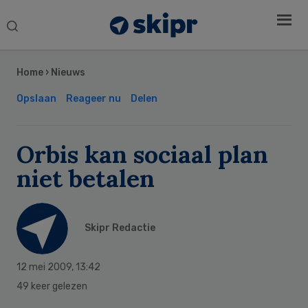
Search
this
Secondary
website
Sidebar
Home
›
Nieuws
Opslaan
Reageer nu
Delen
Orbis kan sociaal plan
niet betalen
Skipr Redactie
12 mei 2009
,
13:42
49 keer gelezen