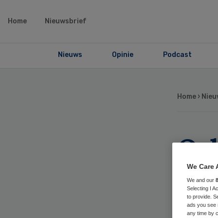
Home
Nieuwsbrief
Nieuws
Opinie
Podcast
Home
›
Nieu
Or
Ass
We Care 
We and our
Selecting I 
sa
to provide. S
ads you see 
any time by c