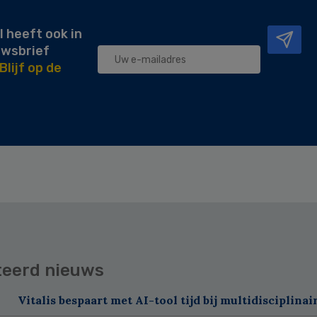
l heeft ook in
uwsbrief
Blijf op de
teerd nieuws
Vitalis bespaart met AI-tool tijd bij multidisciplinai