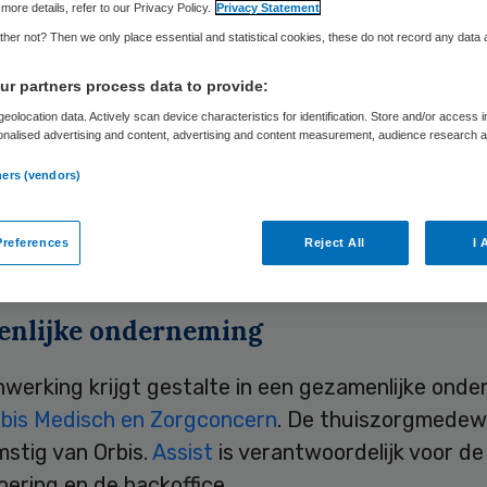
more details, refer to our Privacy Policy.
Privacy Statement
her not? Then we only place essential and statistical cookies, these do not record any data
Skipr Redactie
14 februari 2011
,
15:00
40 keer gelezen
r partners process data to provide:
eolocation data. Actively scan device characteristics for identification. Store and/or access 
onalised advertising and content, advertising and content measurement, audience research 
.
iszorg en Assist hebben vrijdag een
ners (vendors)
kingsovereenkomst ondertekend. Hiermee is de 
ture tussen een zorginstelling en een commerciële
references
Reject All
I 
landse thuiszorgmarkt een feit.
nlijke onderneming
werking krijgt gestalte in een gezamenlijke ond
bis Medisch en Zorgconcern
. De thuiszorgmedew
mstig van Orbis.
Assist
is verantwoordelijk voor de
oering en de backoffice.