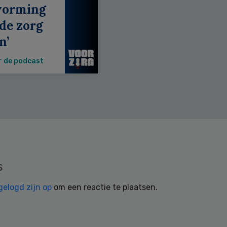
vorming
de zorg
n’
r de podcast
s
gelogd zijn op
om een reactie te plaatsen.