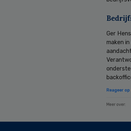
Bedrij
Ger Henst
maken in
aandacht 
Verantwo
onderste
backoffic
Reageer op d
Meer over:
Secondary