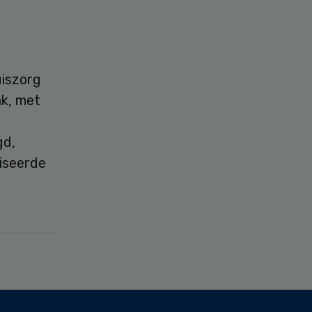
uiszorg
k, met
gd,
iseerde