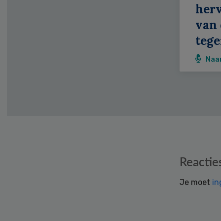
her
van 
tege
Naa
Reader
Reactie
Interactions
Je moet
in