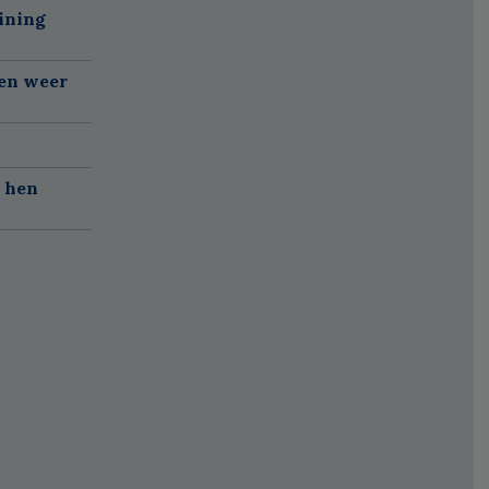
ining
gen weer
r hen