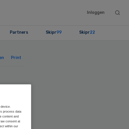
Searc
Inloggen
this
websit
Partners
Skipr
99
Skipr
22
Primary
Sidebar
en
Print
ef
 device.
rs process data
me content and
raw consent at
ect within our