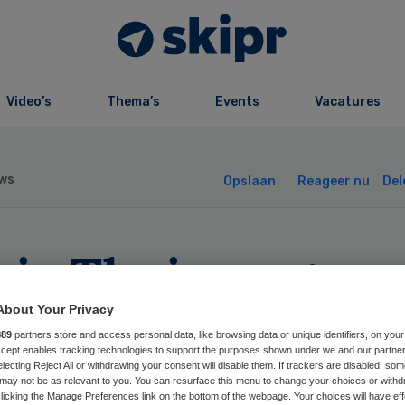
Video’s
Thema’s
Events
Vacatures
ws
Opslaan
Reageer nu
Del
bis Thuiszorg en
ist gaan definiti
About Your Privacy
889
partners store and access personal data, like browsing data or unique identifiers, on your
Accept enables tracking technologies to support the purposes shown under we and our partne
menwerken
electing Reject All or withdrawing your consent will disable them. If trackers are disabled, so
may not be as relevant to you. You can resurface this menu to change your choices or withd
licking the Manage Preferences link on the bottom of the webpage. Your choices will have eff