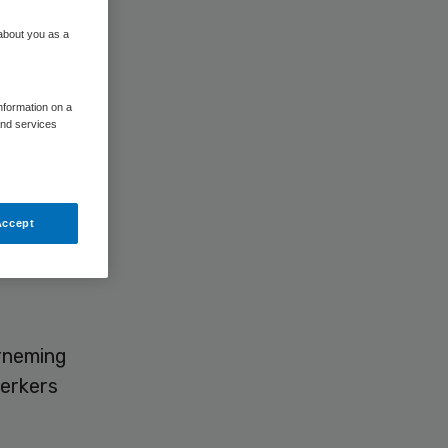
 about you as a
information on a
and services
eerste
 partij op
Accept
erneming
erkers