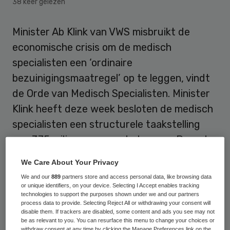
38 keer gelezen
Minister Ab Klink van VWS misbruikt de
economische crisis om de medisch
specialisten een ‘ordinaire
bezuinigingsmaatregel’ op te leggen, vindt
de Orde van Medisch Specialisten. Minister
Klink heeft deze week besloten de medisch
specialisten een structurele taakstelling
van 375 miljoen euro op te leggen. De orde
overweegt juridische stappen.
We Care About Your Privacy
We and our
889
partners store and access personal data, like browsing data
Gesteggel over cijfers VWS en de
or unique identifiers, on your device. Selecting I Accept enables tracking
technologies to support the purposes shown under we and our partners
Orde
process data to provide. Selecting Reject All or withdrawing your consent will
disable them. If trackers are disabled, some content and ads you see may not
be as relevant to you. You can resurface this menu to change your choices or
withdraw consent at any time by clicking the Manage Preferences link on the