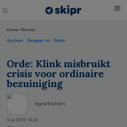
Search
this
Secondary
website
Sidebar
Home
›
Nieuws
Opslaan
Reageer nu
Delen
Orde: Klink misbruikt
crisis voor ordinaire
bezuiniging
Ingrid Grutters
9 juli 2009
,
14:24