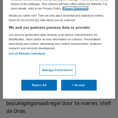
Volgens de Orde klopt het bedrag niet. De
bottom of the webpage. Your choices will have effect within our Website. For
375 miljoen euro is veel meer dan de tien
more details, refer to our Privacy Policy.
Privacy Statement
procent groei, een overschrijding van 80
Would you rather not? Then we only place essential and statistical cookies,
these do not record any data about you as a person
miljoen euro waar onafhankelijke
We and our partners process data to provide:
accountantsbureau Mazars op uit kwam.
Use precise geolocation data. Actively scan device characteristics for
De Orde blijft zich aan deze cijfers
identification. Store and/or access information on a device. Personalised
advertising and content, advertising and content measurement, audience
vasthouden
. Het ministerie baseert het
research and services development.
List of Partners (vendors)
bedrag op de meest recente cijfers van het
College voor Zorgverzekeringen (CVZ). Dit
Manage Preferences
zijn schadelastgegevens van verzekeraars,
gegevens van daadwerkelijk gedeclareerde
Reject All
I Accept
DBC’s. Klink beroept zich ten onrechte op
de economische crisis om een onjuiste
bezuinigingsmaatregel door te voeren, stelt
de Orde.