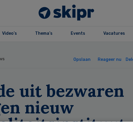
Video’s
Thema’s
Events
Vacatures
ws
Opslaan
Reageer nu
Del
de uit bezwaren
gen nieuw
liteitsinstituut