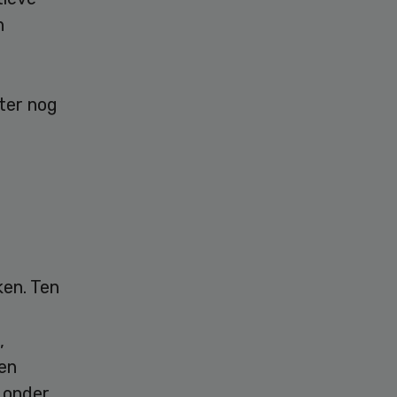
n
ster nog
ken. Ten
,
sen
 onder