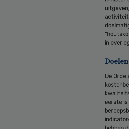
uitgaven
activitei
doelmatig
“houtskoo
in overle
Doelen
De Orde s
kostenbe
kwaliteit
eerste is
beroepsbe
indicator
hebben de