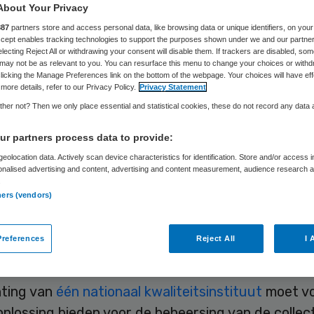
About Your Privacy
887
partners store and access personal data, like browsing data or unique identifiers, on your
Accept enables tracking technologies to support the purposes shown under we and our partne
Skipr Redactie
8 juni 2010
,
12:20
31 keer gelezen
electing Reject All or withdrawing your consent will disable them. If trackers are disabled, so
may not be as relevant to you. You can resurface this menu to change your choices or withd
licking the Manage Preferences link on the bottom of the webpage. Your choices will have eff
more details, refer to our Privacy Policy.
Privacy Statement
an Medisch Specialisten (Orde) plaatst kantteken
her not? Then we only place essential and statistical cookies, these do not record any data
ting van één nationaal kwaliteitsinstituut voor de
r partners process data to provide:
idszorg. De ministerraad stemde afgelopen vrijd
eolocation data. Actively scan device characteristics for identification. Store and/or access 
van demissionair minister Klink. Hij ziet hierin de o
onalised advertising and content, advertising and content measurement, audience research 
.
teitsverbetering en kostenbeheersing voortvaren
ners (vendors)
nemen.
references
Reject All
I 
tionaal Kwaliteitsinstituut Gezondhei
hting van
één nationaal kwaliteitsinstituut
moet v
oplossing bieden voor de beheersing van de collec