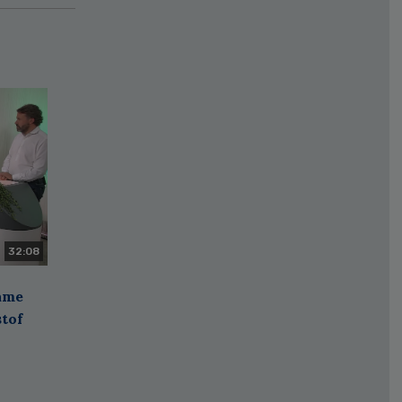
32:08
zame
stof