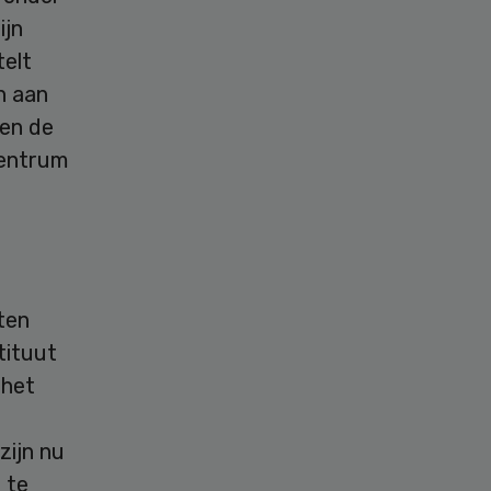
ijn
telt
n aan
nen de
centrum
ten
tituut
 het
zijn nu
 te