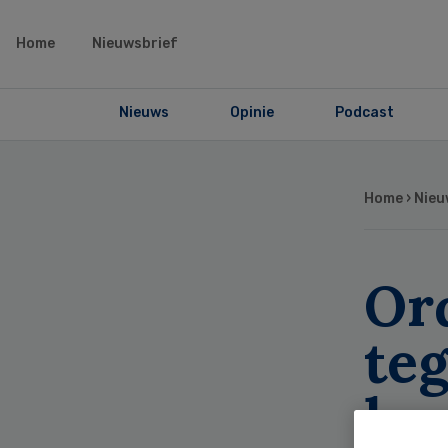
Home
Nieuwsbrief
Nieuws
Opinie
Podcast
Home
›
Nieu
Or
te
kwa