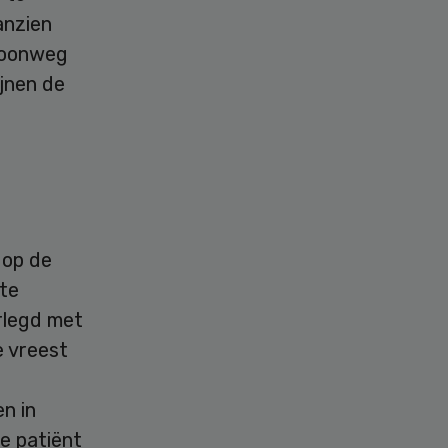
anzien
woonweg
ijnen de
 op de
 te
erlegd met
e vreest
n in
e patiënt