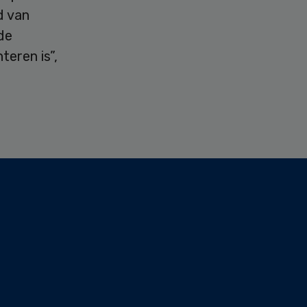
d van
 de
eren is”,