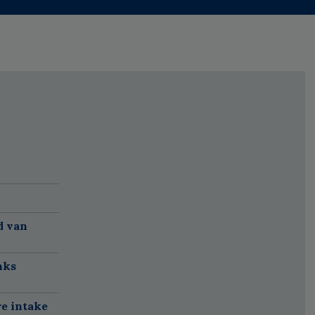
d van
nks
re intake