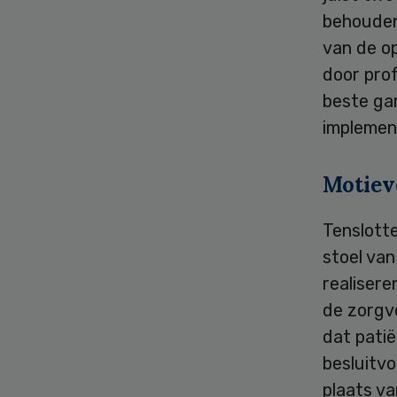
behouden”
van de o
door prof
beste gar
implement
Motiev
Tenslott
stoel van
realisere
de zorgve
dat pati
besluitvo
plaats va