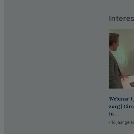
Interes
Webinar 1 
zorg | Cir
in ...
· 16 jaar gel