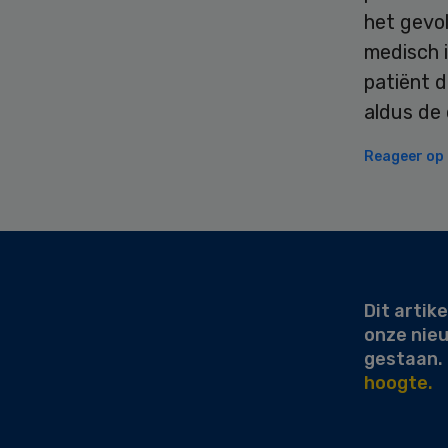
het gevol
medisch i
patiënt d
aldus de
Reageer op d
Secondary
Sidebar
Dit artike
onze nie
gestaan.
hoogte.