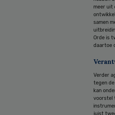
meer uit 
ontwikkel
samen me
uitbreid
Orde is 
daartoe 
Verant
Verder a
tegen de 
kan onder
voorstel 
instrumen
juist twe