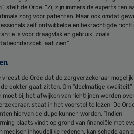
, stelt de Orde. “Zij zijn immers de experts ten a
ptimale zorg voor patiënten. Maar ook omdat ge
essionals zelf ontwikkelde en bekrachtigde richtl
antie is voor draagvlak en gebruik, zoals
atieonderzoek laat zien.”
en
e vreest de Orde dat de zorgverzekeraar mogelijk
 de dokter gaat zitten. Om “doelmatige kwaliteit”
n moet bij het afwijken van richtlijnen worden ov
rzekeraar, staat in het voorstel te lezen. De Ord
ënten hiervan de dupe kunnen worden. “Indien
rming plaats vindt op grond van financiële motieve
n medisch inhoudelijke redenen, kan schade aan d