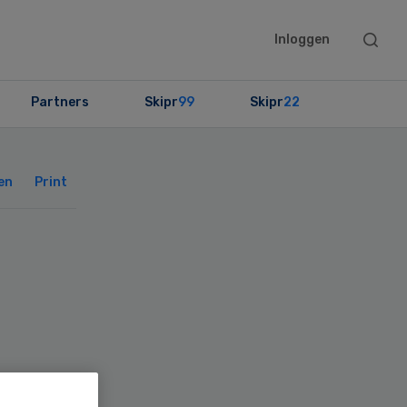
Searc
Inloggen
this
websit
Partners
Skipr
99
Skipr
22
Primary
Sidebar
en
Print