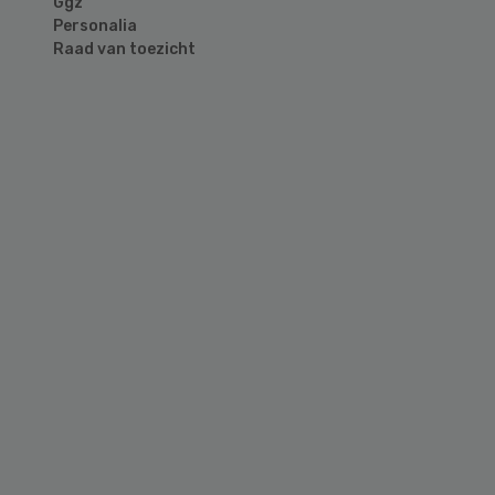
Ggz
Personalia
Raad van toezicht
Primary
Sidebar