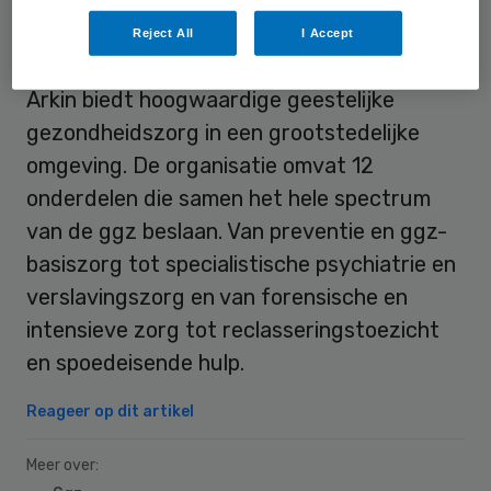
mei 2022 was hij lid raad van bestuur bij
Reject All
I Accept
Parnassia Groep.
Arkin biedt hoogwaardige geestelijke
gezondheidszorg in een grootstedelijke
omgeving. De organisatie omvat 12
onderdelen die samen het hele spectrum
van de ggz beslaan. Van preventie en ggz-
basiszorg tot specialistische psychiatrie en
verslavingszorg en van forensische en
intensieve zorg tot reclasseringstoezicht
en spoedeisende hulp.
Reageer op dit artikel
Meer over: