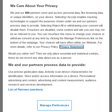
We Care About Your Privacy
19 oktober 2022
,
16:54
We and our
889
partners store and access personal data, like browsing data
or unique identifiers, on your device. Selecting I Accept enables tracking
2679 keer gelezen
technologies to support the purposes shown under we and our partners
process data to provide. Selecting Reject All or withdrawing your consent will
Marc Blom is per 1 oktober 2022 benoemd
disable them. If trackers are disabled, some content and ads you see may not
be as relevant to you. You can resurface this menu to change your choices or
als lid van de raad van toezicht van ggz
withdraw consent at any time by clicking the Manage Preferences link on the
bottom of the webpage. Your choices will have effect within our Website. For
organisatie Arkin. Hij volgt eind 2022
more details, refer to our Privacy Policy.
Privacy Statement
Audrey van Schaik op als voorzitter van de
Would you rather not? Then we only place essential and statistical cookies,
these do not record any data about you as a person
commissie kwaliteit van de raad van
We and our partners process data to provide:
toezicht.
Use precise geolocation data. Actively scan device characteristics for
identification. Store and/or access information on a device. Personalised
advertising and content, advertising and content measurement, audience
Blom heeft een brede ervaring als
research and services development.
List of Partners (vendors)
bestuurder in de ggz met
aandachtsgebieden kwaliteit van zorg en
Manage Preferences
beroepsopleidingen in de ggz. Van 2017 tot