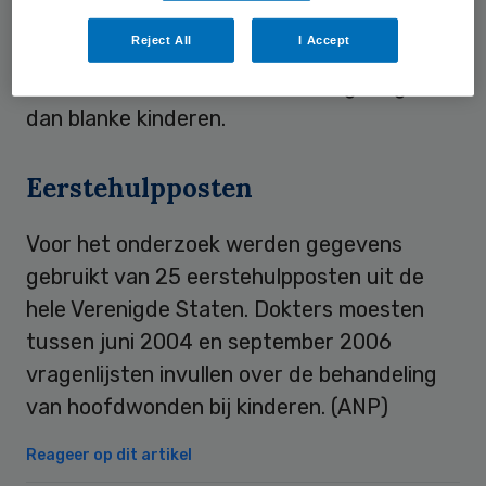
percentage 28. Uit eerdere studies bleek
Reject All
I Accept
dat Afro-Amerikaanse kinderen met
hoofdwonden veel slechtere zorg kregen
dan blanke kinderen.
Eerstehulpposten
Voor het onderzoek werden gegevens
gebruikt van 25 eerstehulpposten uit de
hele Verenigde Staten. Dokters moesten
tussen juni 2004 en september 2006
vragenlijsten invullen over de behandeling
van hoofdwonden bij kinderen. (ANP)
Reageer op dit artikel