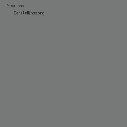
Meer over:
Eerstelijnszorg
Primary
Sidebar