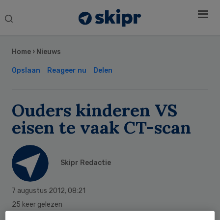
Search
this
Secondary
website
Sidebar
Home
›
Nieuws
Opslaan
Reageer nu
Delen
Ouders kinderen VS
eisen te vaak CT-scan
Skipr Redactie
7 augustus 2012
,
08:21
25 keer gelezen