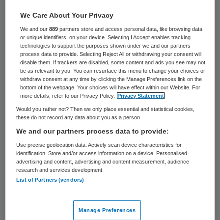
Amerikaanse blanke kinderen met lichte
We Care About Your Privacy
verwondingen aan hun hoofd krijgen
We and our
889
partners store and access personal data, like browsing data
or unique identifiers, on your device. Selecting I Accept enables tracking
waarschijnlijk te vaak een CT-scan. Dat
technologies to support the purposes shown under we and our partners
process data to provide. Selecting Reject All or withdrawing your consent will
gebeurt deels omdat hun ouders dat eisen.
disable them. If trackers are disabled, some content and ads you see may not
Daardoor worden ze onnodig blootgesteld
be as relevant to you. You can resurface this menu to change your choices or
withdraw consent at any time by clicking the Manage Preferences link on the
aan straling. Dat blijkt uit onderzoek
bottom of the webpage. Your choices will have effect within our Website. For
more details, refer to our Privacy Policy.
Privacy Statement
waarover het tijdschrift Archives of
Would you rather not? Then we only place essential and statistical cookies,
Pediatrics & Adolescent Medicine schrijft.
these do not record any data about you as a person
We and our partners process data to provide:
De onderzoekers keken hoe vaak kinderen
Use precise geolocation data. Actively scan device characteristics for
met een bepaalde etniciteit een CT-scan
identification. Store and/or access information on a device. Personalised
advertising and content, advertising and content measurement, audience
kregen. Van de 39.717 kinderen met lichte
research and services development.
List of Partners (vendors)
hoofdwonden kreeg 42 procent van de
blanke kinderen een CT-scan. Bij Afro-
Manage Preferences
Amerikaanse kinderen en latino’s was dat