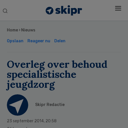
Search
this
Secondary
website
Sidebar
Home
›
Nieuws
Opslaan
Reageer nu
Delen
Overleg over behoud
specialistische
jeugdzorg
Skipr Redactie
23 september 2014
,
20:58