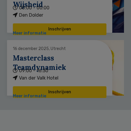
Wijsheid
00:00 - 00:00
Den Dolder
Inschrijven
Meer informatie
16 december 2025, Utrecht
Masterclass
Teamdynamiek
09:00 - 16:30
Van der Valk Hotel
Inschrijven
Meer informatie