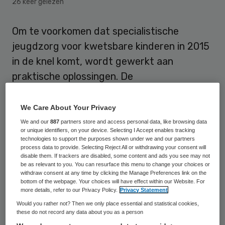
26 keer gelezen
Om te voorkomen dat specialistische
jeugdzorg voor kwetsbare kinderen in 2015
in de knel komt, wordt gewerkt aan
praktische oplossingen. De
staatssecretarissen Martin van Rijn
(Volksgezondheid) en Fred Teeven
We Care About Your Privacy
(Justitie) meldden dinsdagavond aan de
We and our
887
partners store and access personal data, like browsing data
or unique identifiers, on your device. Selecting I Accept enables tracking
Tweede Kamer dat zij met de Vereniging
technologies to support the purposes shown under we and our partners
process data to provide. Selecting Reject All or withdrawing your consent will
Nederlandse Gemeenten (VNG) en
disable them. If trackers are disabled, some content and ads you see may not
zorgaanbieders oplossingen bekijken,
be as relevant to you. You can resurface this menu to change your choices or
withdraw consent at any time by clicking the Manage Preferences link on the
bijvoorbeeld of gemeenten in een regio
bottom of the webpage. Your choices will have effect within our Website. For
more details, refer to our Privacy Policy.
Privacy Statement
samen specialistische zorg kunnen inkopen.
Would you rather not? Then we only place essential and statistical cookies,
these do not record any data about you as a person
Volgens het kabinet zijn afspraken in de