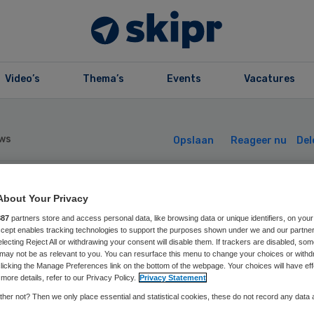
Video’s
Thema’s
Events
Vacatures
ws
Opslaan
Reageer nu
Del
ernamebod TSN
About Your Privacy
887
partners store and access personal data, like browsing data or unique identifiers, on your
Accept enables tracking technologies to support the purposes shown under we and our partne
rschoven naar
electing Reject All or withdrawing your consent will disable them. If trackers are disabled, so
may not be as relevant to you. You can resurface this menu to change your choices or withd
licking the Manage Preferences link on the bottom of the webpage. Your choices will have eff
ensdag
more details, refer to our Privacy Policy.
Privacy Statement
her not? Then we only place essential and statistical cookies, these do not record any data