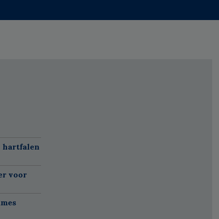
 hartfalen
er voor
ames