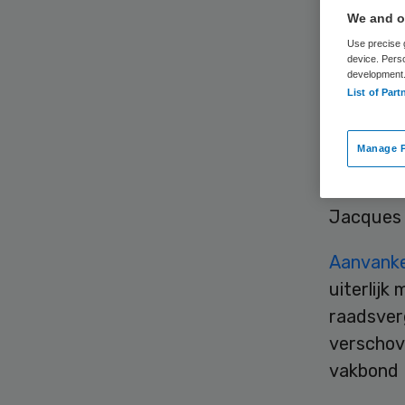
We and ou
Use precise g
device. Pers
development
List of Part
Gemeente
Manage P
op het o
TSN Thui
Jacques 
Aanvankel
uiterlij
raadsver
verschov
vakbond F