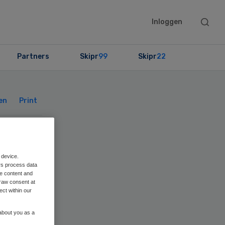
Searc
Inloggen
this
websit
Partners
Skipr
99
Skipr
22
Primary
Sidebar
en
Print
 device.
rs process data
me content and
raw consent at
ect within our
 about you as a