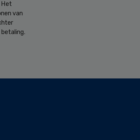
 Het
onen van
chter
betaling.