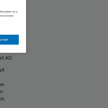
information on a
and services
ze ingaan
Accept
kelende
rder
et AD.
it
ne
en
ch.