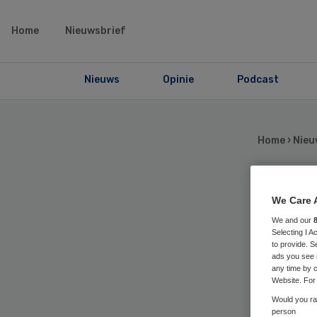
Home
Nieuwsbrief
Nieuws
Opinie
Podcast
Home
›
Nieu
Ov
We Care 
We and our
Selecting I 
ve
to provide. S
ads you see 
any time by c
wo
Website. For 
Would you rat
person