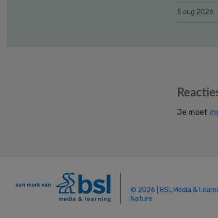
5 aug 2026
Reader
Reactie
Interactions
Je moet
in
© 2026 | BSL Media & Learn
Nature