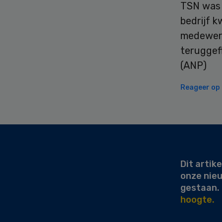
TSN was 
bedrijf k
medewerk
teruggefl
(ANP)
Reageer op d
Secondary
Sidebar
Dit artike
onze nie
gestaan.
hoogte.