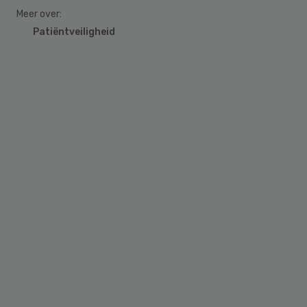
Meer over:
Patiëntveiligheid
Primary
Sidebar