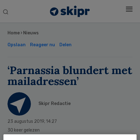
Search
this
Secondary
website
Sidebar
Home
›
Nieuws
Opslaan
Reageer nu
Delen
‘Parnassia blundert met
mailadressen’
Skipr Redactie
23 augustus 2019
,
14:27
30 keer gelezen