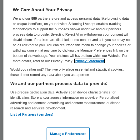
Door een menselijke fout zijn de
We Care About Your Privacy
emailadressen van honderden cliënten van
We and our
889
partners store and access personal data, like browsing data
or unique identifiers, on your device. Selecting I Accept enables tracking
zorggroep Parnassia op straat komen te
technologies to support the purposes shown under we and our partners
process data to provide. Selecting Reject All or withdrawing your consent will
liggen. Dat meldt de NOS, die een anonieme
disable them. If trackers are disabled, some content and ads you see may not
tip over het incident kreeg.
be as relevant to you. You can resurface this menu to change your choices or
withdraw consent at any time by clicking the Manage Preferences link on the
bottom of the webpage. Your choices will have effect within our Website. For
De e-mail was gericht aan 450 relaties van
more details, refer to our Privacy Policy.
Privacy Statement
Parnassia. Het betrof een uitnodiging voor
Would you rather not? Then we only place essential and statistical cookies,
these do not record any data about you as a person
een eerste afspraak op de nieuwe locatie
We and our partners process data to provide:
van het autismecentrum van
Parnassia
. Een
Use precise geolocation data. Actively scan device characteristics for
medewerker zette de e-mailadressen in het
identification. Store and/or access information on a device. Personalised
advertising and content, advertising and content measurement, audience
to-veld in plaats van het het bcc-veld.
research and services development.
List of Partners (vendors)
Daardoor zagen alle geadresseerden wie de
email had ontvangen.
Manage Preferences