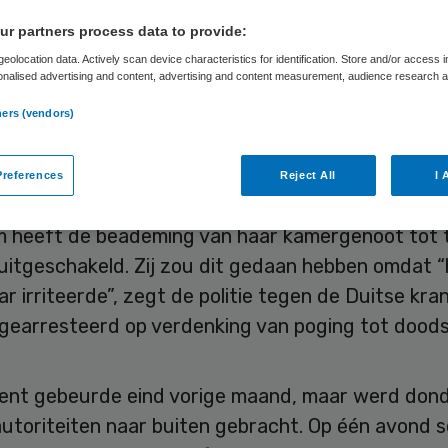
‘irritant geluid’
r partners process data to provide:
eolocation data. Actively scan device characteristics for identification. Store and/or access 
onalised advertising and content, advertising and content measurement, audience research 
.
ners (vendors)
Skipr Redactie
2 december 2022
,
09:28
1871 keer gelezen
references
Reject All
I 
rige patiënte in een ziekenhuis in de Duitse stad
 heeft de beademing van haar kamergenoot tot
uitgeschakeld. Zij zou dit gedaan hebben omdat “
ar irriteerde”, zegt de politie tegen de Duitse kra
 gearresteerd op verdenking van poging tot doods
dent gebeurde eind vorige maand, maar werd don
autoriteiten naar buiten gebracht. Op één avond 