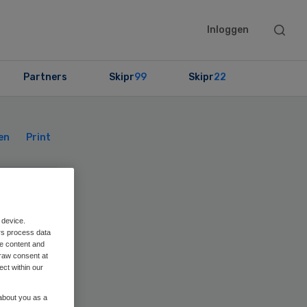
Searc
Inloggen
this
websit
Partners
Skipr
99
Skipr
22
Primary
Sidebar
en
Print
 device.
rs process data
me content and
raw consent at
ect within our
ng
 about you as a