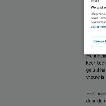
person
om 
We and ou
Use precise g
device. Pers
development
List of Part
Manage P
Een 72-ja
Mannheim
keer toe 
geluid ha
vrouw is
Het inci
door de 