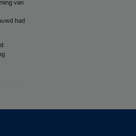
ming van
chuwd had
rd
og