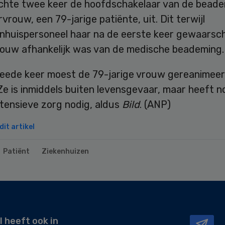
chte twee keer de hoofdschakelaar van de beade
vrouw, een 79-jarige patiënte, uit. Dit terwijl
enhuispersoneel haar na de eerste keer gewaars
rouw afhankelijk was van de medische beademing.
eede keer moest de 79-jarige vrouw gereanimee
e is inmiddels buiten levensgevaar, maar heeft n
ntensieve zorg nodig, aldus
Bild
. (ANP)
it artikel
Patiënt
Ziekenhuizen
l heeft ook in