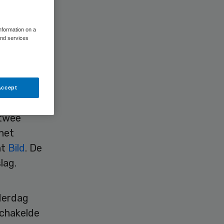
information on a
and services
Accept
 twee
het
nt
Bild
. De
lag.
derdag
schakelde