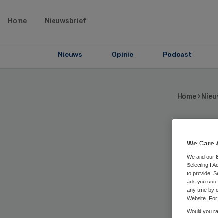
Home
Nieuwsbrief
Nieuws
Opinie
Podcast
Home
›
Nieu
Pat
We Care 
We and our
Selecting I 
zie
to provide. S
ads you see 
any time by c
vr
Website. For 
Would you rat