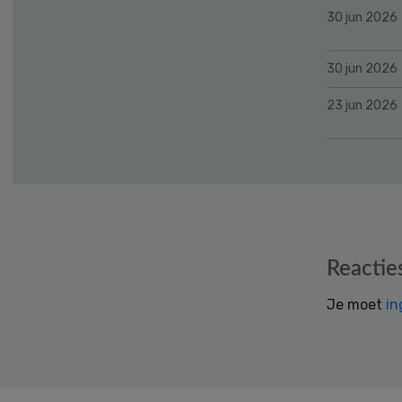
30 jun 2026
30 jun 2026
23 jun 2026
Reader
Reactie
Interactions
Je moet
in