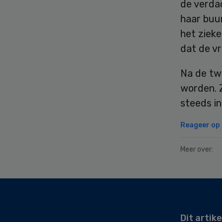
de verda
haar buur
het ziek
dat de v
Na de tw
worden. Z
steeds i
Reageer op d
Meer over:
Secondary
Sidebar
Dit artike