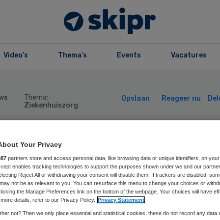
Video’s
Thema’s
Events
Vacatures
ws
Thema:
Opslaan
Reageer nu
Del
Ziekenhuiszorg
iënte in Duits
About Your Privacy
887
partners store and access personal data, like browsing data or unique identifiers, on your
Accept enables tracking technologies to support the purposes shown under we and our partne
kenhuis haalt
electing Reject All or withdrawing your consent will disable them. If trackers are disabled, so
may not be as relevant to you. You can resurface this menu to change your choices or withd
licking the Manage Preferences link on the bottom of the webpage. Your choices will have eff
ouw van beademi
more details, refer to our Privacy Policy.
Privacy Statement
her not? Then we only place essential and statistical cookies, these do not record any data