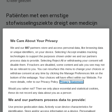
10 keer gelezen
Patiënten met een ernstige
stofwisselingsziekte dreigt een medicijn
waarop ze hun hoop gevestigd hebben niet
meer te krijgen. Omdat het middel,
We Care About Your Privacy
elosulfase alfa, volgens het Zorginstituut
We and our
887
partners store and access personal data, like browsing data
Nederland niet voldoet aan de stand van
or unique identifiers, on your device. Selecting I Accept enables tracking
technologies to support the purposes shown under we and our partners
wetenschap en praktijk, mag het niet meer
process data to provide. Selecting Reject All or withdrawing your consent will
disable them. If trackers are disabled, some content and ads you see may not
worden vergoed uit de basisverzekering.
be as relevant to you. You can resurface this menu to change your choices or
withdraw consent at any time by clicking the Manage Preferences link on the
bottom of the webpage. Your choices will have effect within our Website. For
Dit meldt de
NOS
.
more details, refer to our Privacy Policy.
Privacy Statement
Would you rather not? Then we only place essential and statistical cookies,
Nu wordt het middel nog vergoed door de
these do not record any data about you as a person
zorgverzekeraar. Dat gebeurt sinds het
We and our partners process data to provide:
middel in juni 2014 is toegelaten door het
Use precise geolocation data. Actively scan device characteristics for
identification. Store and/or access information on a device. Personalised