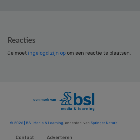
Reader
Reacties
Interactions
Je moet
ingelogd zijn op
om een reactie te plaatsen.
© 2026 | BSL Media & Learning
, onderdeel van
Springer Nature
Contact
Adverteren