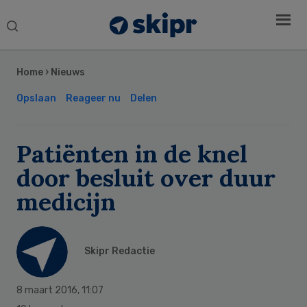
Search
this
Secondary
website
Sidebar
Home
›
Nieuws
Opslaan
Reageer nu
Delen
Patiënten in de knel
door besluit over duur
medicijn
Skipr Redactie
8 maart 2016
,
11:07