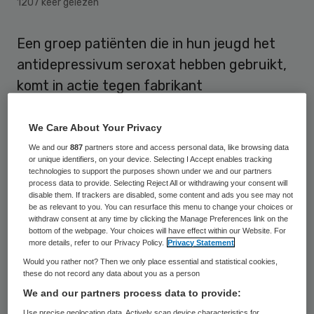
1207 keer gelezen
Een groep patiënten die in hun jeugd het
antidepressivum seroxat hebben gebruikt,
komt in actie tegen fabrikant
GlaxoSmithKline (GSK). Dat bevestigen
advocaat Ron Lensen en Judith
We Care About Your Privacy
Dingemanse van de Stichting SeroxatClaim
We and our
887
partners store and access personal data, like browsing data
or unique identifiers, on your device. Selecting I Accept enables tracking
na berichtgeving in de Volkskrant.
technologies to support the purposes shown under we and our partners
process data to provide. Selecting Reject All or withdrawing your consent will
disable them. If trackers are disabled, some content and ads you see may not
De groep van tussen de 20 en 25 mensen
be as relevant to you. You can resurface this menu to change your choices or
withdraw consent at any time by clicking the Manage Preferences link on the
wil dat de farmaceut ook voor hen erkent
bottom of the webpage. Your choices will have effect within our Website. For
dat het middel bij jongeren tot ernstige
more details, refer to our Privacy Policy.
Privacy Statement
Would you rather not? Then we only place essential and statistical cookies,
bijwerkingen kan leiden, zoals agressie en
these do not record any data about you as a person
een verhoogde kans op zelfdoding. De
We and our partners process data to provide:
rechter stelde vorig jaar één patiënt met
Use precise geolocation data. Actively scan device characteristics for