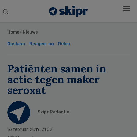
Search
this
Secondary
website
Sidebar
Home
›
Nieuws
Opslaan
Reageer nu
Delen
Patiënten samen in
actie tegen maker
seroxat
Skipr Redactie
16 februari 2019
,
21:02