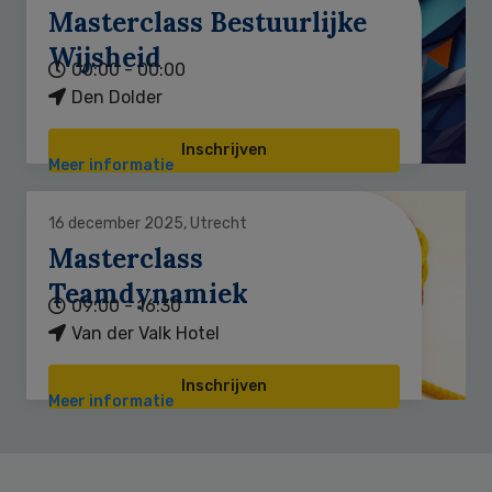
Masterclass Bestuurlijke
Wijsheid
00:00 - 00:00
Den Dolder
Inschrijven
Meer informatie
16 december 2025, Utrecht
Masterclass
Teamdynamiek
09:00 - 16:30
Van der Valk Hotel
Inschrijven
Meer informatie