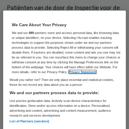
Patiënten van de door de Inspectie voor de
Gezondheidszorg (IGZ) berispte huisarts
J.M. Bonnet in Veghel laten op een website
We Care About Your Privacy
steunbetuigingen achter voor de huisarts.
We and our
889
partners store and access personal data, like browsing data
or unique identifiers, on your device. Selecting I Accept enables tracking
technologies to support the purposes shown under we and our partners
Op de site
process data to provide. Selecting Reject All or withdrawing your consent will
disable them. If trackers are disabled, some content and ads you see may not
www.dokterbonnetsteunbetuigingen.nl
be as relevant to you. You can resurface this menu to change your choices or
withdraw consent at any time by clicking the Manage Preferences link on the
hebben inmiddels zeven (oud-) patiënten
bottom of the webpage. Your choices will have effect within our Website. For
more details, refer to our Privacy Policy.
Privacy Statement
hun tevredenheid over de huisarts geuit.
Would you rather not? Then we only place essential and statistical cookies,
Een briefje op de deur van de praktijk
these do not record any data about you as a person
vermeldde het bestaan van de site, weet
We and our partners process data to provide:
Omroep Brabant
.
Use precise geolocation data. Actively scan device characteristics for
identification. Store and/or access information on a device. Personalised
advertising and content, advertising and content measurement, audience
research and services development.
Sluiting praktijk
List of Partners (vendors)