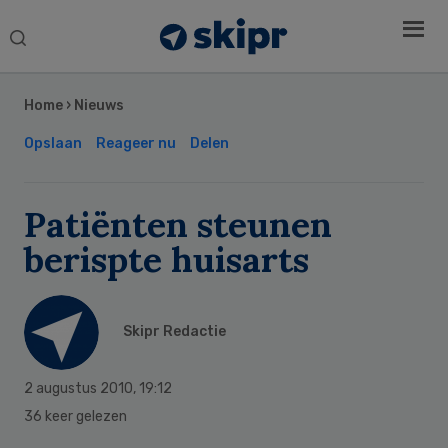
Search
this
Secondary
website
Sidebar
Home
›
Nieuws
Opslaan
Reageer nu
Delen
Patiënten steunen
berispte huisarts
Skipr Redactie
2 augustus 2010
,
19:12
36 keer gelezen