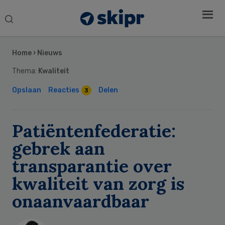
Search
this
Secondary
website
Sidebar
Home
›
Nieuws
Thema:
Kwaliteit
Opslaan
Reacties
Delen
3
Patiëntenfederatie:
gebrek aan
transparantie over
kwaliteit van zorg is
onaanvaardbaar