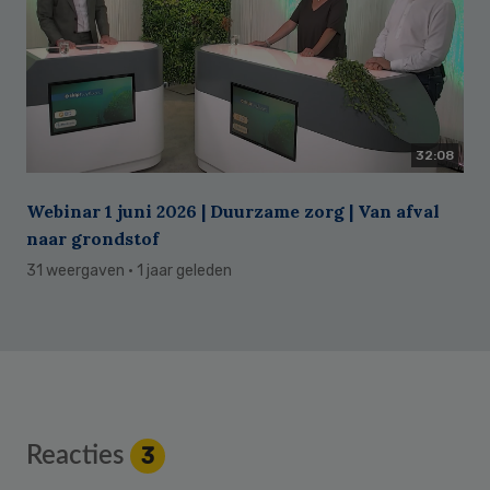
32:08
Webinar 1 juni 2026 | Duurzame zorg | Van afval
naar grondstof
31 weergaven
· 1 jaar geleden
Reader
Reacties
3
Interactions