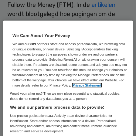
Follow the Money (FTM). In de
artikelen
wordt blootgelegd hoe pogingen om de
kwaliteit van zorg transparant te maken al
jaren worden getraineerd, met name door
We Care About Your Privacy
medisch specialisten.
We and our
889
partners store and access personal data, like browsing data
or unique identifiers, on your device. Selecting I Accept enables tracking
technologies to support the purposes shown under we and our partners
Prostaatkanker
process data to provide. Selecting Reject All or withdrawing your consent will
disable them. If trackers are disabled, some content and ads you see may not
be as relevant to you. You can resurface this menu to change your choices or
Al meer dan tien jaar is bekend dat er grote
withdraw consent at any time by clicking the Manage Preferences link on the
bottom of the webpage. Your choices will have effect within our Website. For
verschillen zijn in de kwaliteit tussen
more details, refer to our Privacy Policy.
Privacy Statement
ziekenhuizen als het gaat om
Would you rather not? Then we only place essential and statistical cookies,
these do not record any data about you as a person
prostaatverwijderingen bij prostaatkanker.
We and our partners process data to provide:
Toch blijft het voor patiënten onduidelijk
Use precise geolocation data. Actively scan device characteristics for
welke ziekenhuizen goed of slecht
identification. Store and/or access information on a device. Personalised
advertising and content, advertising and content measurement, audience
presteren.
research and services development.