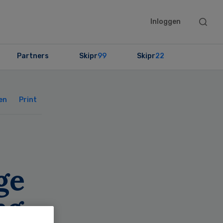
Searc
Inloggen
this
websit
Partners
Skipr
99
Skipr
22
Primary
Sidebar
en
Print
ge
ng