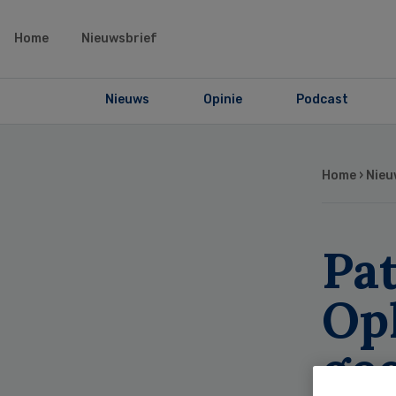
Home
Nieuwsbrief
Nieuws
Opinie
Podcast
Home
›
Nieu
Pat
Op
ge