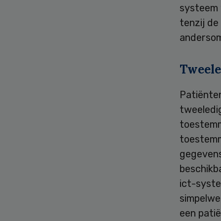
systeem 
tenzij d
anderso
Tweele
Patiënte
tweeledig
toestemm
toestemm
gegevens 
beschikba
ict-syst
simpelweg
een patië