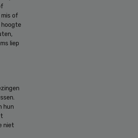
of
 mis of
e hoogte
uten,
ms liep
ezingen
ossen.
n hun
gt
e niet