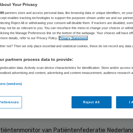
t bij toestemmin
About Your Privacy
889
partners store and access personal data, like browsing data or unique identifiers, on your
 techniek
Accept enables tracking technologies to support the purposes shown under we and our partne
electing Reject All or withdrawing your consent will disable them. If trackers are disabled, so
may not be as relevant to you. You can resurface this menu to change your choices or withd
licking the Manage Preferences link on the bottom of the webpage. Your choices will have eff
more details, refer to our Privacy Policy.
Privacy Statement
her not? Then we only place essential and statistical cookies, these do not record any data
Suzanne Bremmers
2 september 2025
,
12:04
675 keer ge
r partners process data to provide:
eolocation data. Actively scan device characteristics for identification. Store and/or access 
nfederatie Nederland stelt op basis van eigen on
onalised advertising and content, advertising and content measurement, audience research 
.
ekkige gegevensuitwisseling in het Nederlandse
ners (vendors)
em leidt tot blijvende schade voor patiënten. De
gens de federatie gevonden worden bij zowel de 
references
Reject All
I 
oestemming.
tiëntenmonitor van Patiëntenfederatie Nederland 