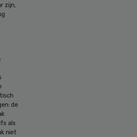
 zijn,
og
n
s
n
tisch
gen: de
ak
fs als
k niet