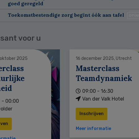
goed geregeld
Toekomstbestendige zorg begint óók aan tafel
OPIN
sant voor u
 oktober 2025
16 december 2025, Utrecht
erclass
Masterclass
urlijke
Teamdynamiek
heid
09:00 - 16:30
Van der Valk Hotel
 - 00:00
older
Inschrijven
jven
Meer informatie
ormatie