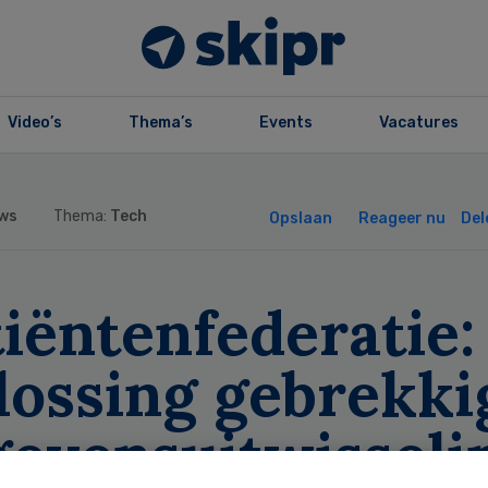
Video’s
Thema’s
Events
Vacatures
ws
Thema:
Tech
Opslaan
Reageer nu
Del
iëntenfederatie:
lossing gebrekki
gevensuitwisseli