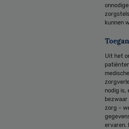
onnodige
zorgstel
kunnen we
Toegan
Uit het o
patiënte
medische 
zorgverl
nodig is,
bezwaar t
zorg – w
gegevens
ervaren.