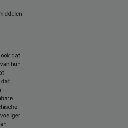
n
 middelen
 ook dat
 van hun
at
 dat
n
anbare
chische
voeliger
een