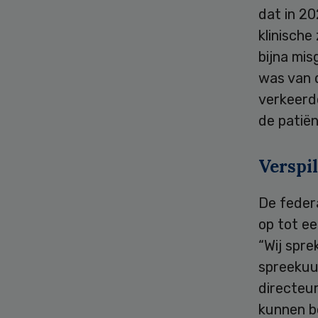
dat in 20
klinische
bijna mi
was van 
verkeerd
de patiënt
Verspil
De feder
op tot ee
“Wij spre
spreekuu
directeur
kunnen b