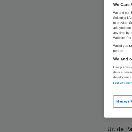
lig
We Care 
We and our
én
Selecting I 
to provide. S
ads you see 
any time by c
Website. For 
Would you rat
person
We and ou
Use precise g
Patiënte
device. Pers
development
dat gebr
List of Part
zorgsyste
moet vol
Manage P
als de t
Uit de Pa