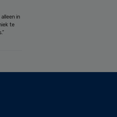
alleen in
niek te
.”