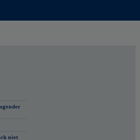
nsgender
sch niet