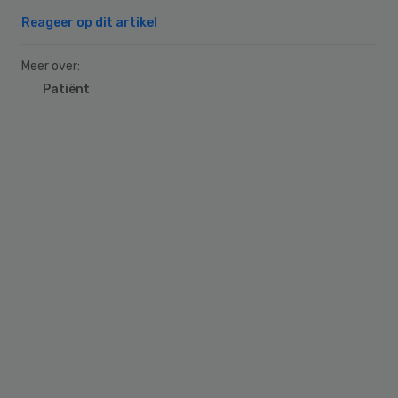
Reageer op dit artikel
Meer over:
Patiënt
Primary
Sidebar