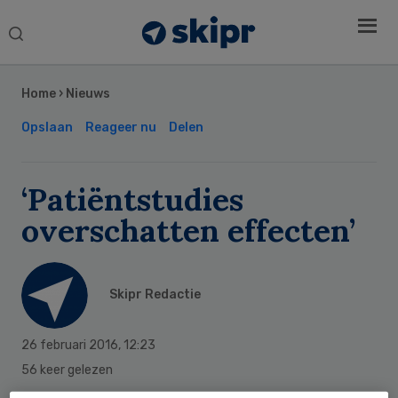
Search
this
Secondary
website
Sidebar
Home
›
Nieuws
Opslaan
Reageer nu
Delen
‘Patiëntstudies
overschatten effecten’
Skipr Redactie
26 februari 2016
,
12:23
56 keer gelezen