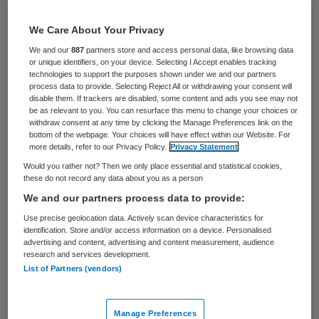
Patiëntstudies kunnen het
We Care About Your Privacy
behandeleffecten ‘systematisch en
We and our
887
partners store and access personal data, like browsing data
substantieel’ overschatten en tot onjuiste
or unique identifiers, on your device. Selecting I Accept enables tracking
technologies to support the purposes shown under we and our partners
klinische beslissingen leiden. Dat blijkt uit
process data to provide. Selecting Reject All or withdrawing your consent will
disable them. If trackers are disabled, some content and ads you see may not
een onderzoek van Lars Hemkens, Despina
be as relevant to you. You can resurface this menu to change your choices or
Contopoulos-Ioannidis en John Ioannidis,
withdraw consent at any time by clicking the Manage Preferences link on the
bottom of the webpage. Your choices will have effect within our Website. For
gepubliceerd in The BMJ.
more details, refer to our Privacy Policy.
Privacy Statement
Would you rather not? Then we only place essential and statistical cookies,
these do not record any data about you as a person
De onderzoekers hebben opnieuw gekeken
We and our partners process data to provide:
naar 16 observationele studies op basis van
Use precise geolocation data. Actively scan device characteristics for
routinematig verzamelde patiëntgegevens,
identification. Store and/or access information on a device. Personalised
advertising and content, advertising and content measurement, audience
zo
meldt het Nederlands Tijdschrift voor
research and services development.
Geneeskunde (NTvG)
naar aanleiding van
List of Partners (vendors)
het onderzoek. Ze hebben speciaal gekeken
naar patiëntstudies die werden opgevolgd
Manage Preferences