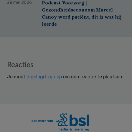
Podcast Voorzorg |
28 mei 2026
Gezondheidseconoom Marcel
Canoy werd patiënt, dit is wat hij
leerde
Reader
Reacties
Interactions
Je moet
ingelogd zijn op
om een reactie te plaatsen.