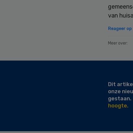
gemeensc
van huis
Reageer op d
Meer over:
Secondary
Sidebar
Dit artike
onze nie
gestaan.
hoogte.