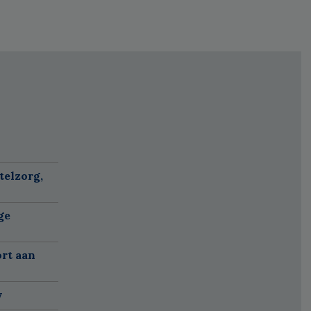
telzorg,
ge
ort aan
w