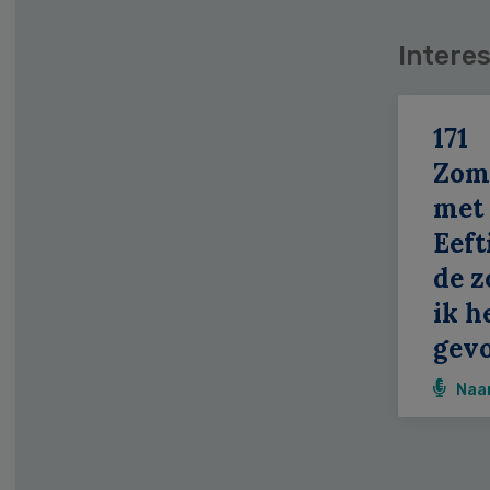
Interes
171
Zom
met
Eeft
de z
ik h
gevo
Naa