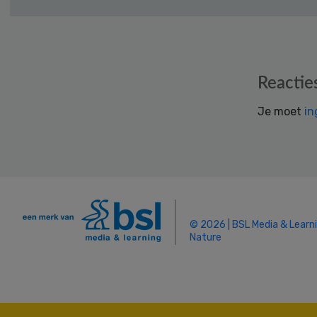
Reader
Reactie
Interactions
Je moet
in
© 2026 | BSL Media & Learn
Nature