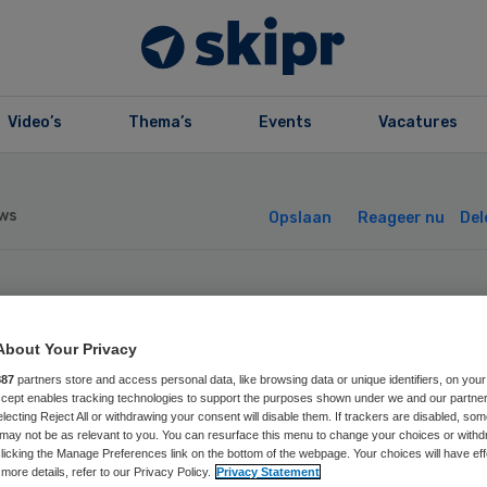
Video’s
Thema’s
Events
Vacatures
ws
Opslaan
Reageer nu
Del
tyna koopt twee
About Your Privacy
izen van
887
partners store and access personal data, like browsing data or unique identifiers, on your
Accept enables tracking technologies to support the purposes shown under we and our partne
electing Reject All or withdrawing your consent will disable them. If trackers are disabled, so
onFriesland
may not be as relevant to you. You can resurface this menu to change your choices or withd
licking the Manage Preferences link on the bottom of the webpage. Your choices will have eff
more details, refer to our Privacy Policy.
Privacy Statement