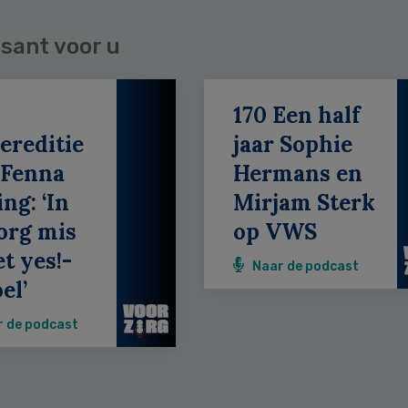
sant voor u
170 Een half
ereditie
jaar Sophie
 Fenna
Hermans en
ing: ‘In
Mirjam Sterk
org mis
op VWS
et yes!-
Naar de podcast
el’
r de podcast