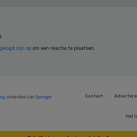
s
gelogd zijn op
om een reactie te plaatsen.
Contact
Advertere
ing
, onderdeel van
Springer
Het l