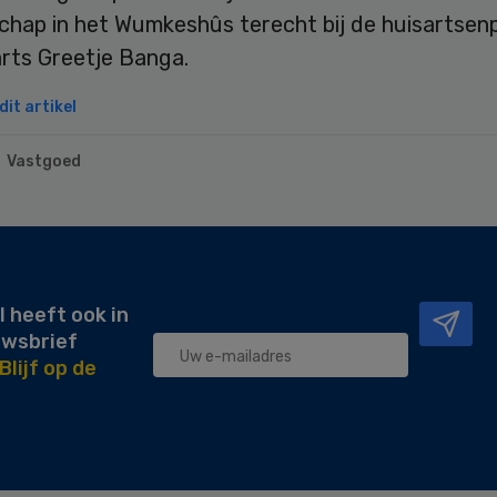
hap in het Wumkeshûs terecht bij de huisartsenp
arts Greetje Banga.
it artikel
Vastgoed
l heeft ook in
uwsbrief
Blijf op de