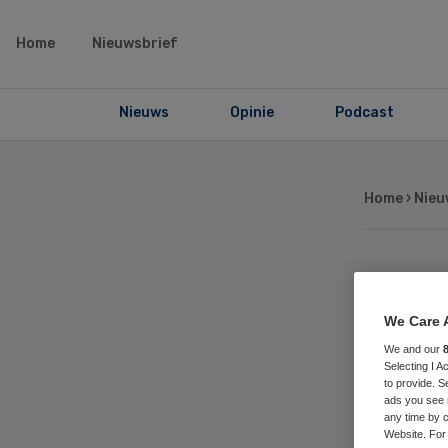
Home
Nieuwsbrief
Nieuws
Opinie
Podcast
Home
›
Nieu
Pa
We Care 
hu
We and our
Selecting I 
to provide. S
Wo
ads you see 
any time by c
Website. For 