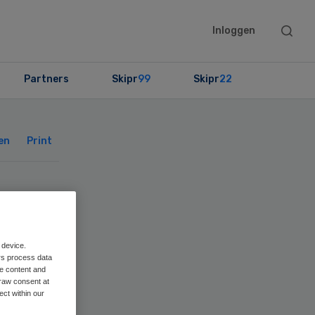
Searc
Inloggen
this
websit
Partners
Skipr
99
Skipr
22
Primary
Sidebar
en
Print
 device.
rs process data
me content and
raw consent at
ect within our