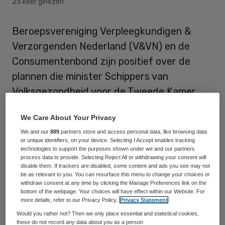
25 keer gelezen
Beroepsvereniging Verpleegkundigen &
Verzorgenden Nederland (V&VN) en de
Consumentenbond zijn positief over de
plannen die minister Schippers van
Volksgezondheid voor de Tweede Kamer
ontvouwde. V&VN spreekt van “de juiste
We Care About Your Privacy
focus”, de Consumentenbond noemt de
We and our
889
partners store and access personal data, like browsing data
beleidsvoornemens “een stap vooruit”.
or unique identifiers, on your device. Selecting I Accept enables tracking
technologies to support the purposes shown under we and our partners
process data to provide. Selecting Reject All or withdrawing your consent will
Dichtbij
disable them. If trackers are disabled, some content and ads you see may not
be as relevant to you. You can resurface this menu to change your choices or
withdraw consent at any time by clicking the Manage Preferences link on the
bottom of the webpage. Your choices will have effect within our Website. For
“Net als de minister geloven wij in
more details, refer to our Privacy Policy.
Privacy Statement
toegankelijke zorg dichtbij huis, waarin de
Would you rather not? Then we only place essential and statistical cookies,
these do not record any data about you as a person
verpleegkundige een
essentiële rol
vervult”,