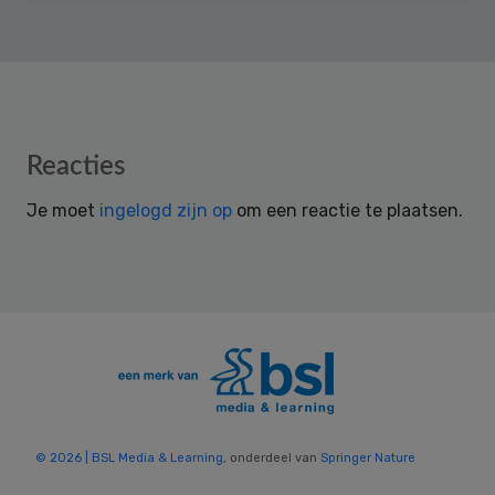
Reader
Reacties
Interactions
Je moet
ingelogd zijn op
om een reactie te plaatsen.
© 2026 | BSL Media & Learning
, onderdeel van
Springer Nature