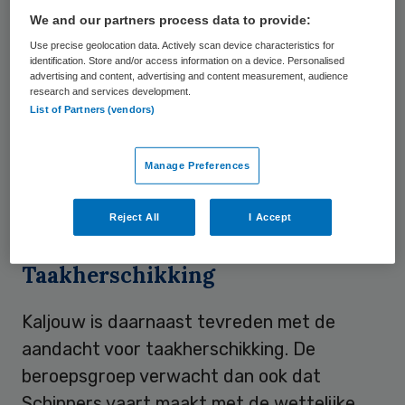
We and our partners process data to provide:
stelt V&VN-voorzitter Marian Kaljouw. Ook
Use precise geolocation data. Actively scan device characteristics for
de Consumenten is content met de plannen
identification. Store and/or access information on a device. Personalised
advertising and content, advertising and content measurement, audience
om eenvoudige zorg
dichtbij de patiënt
te
research and services development.
organiseren, bijvoorbeeld in
List of Partners (vendors)
gezondheidscentra waar huisartsen,
verpleegkundigen en medisch specialisten
Manage Preferences
nauw samenwerken bij diagnose, advies en
behandeling.
Reject All
I Accept
Taakherschikking
Kaljouw is daarnaast tevreden met de
aandacht voor taakherschikking. De
beroepsgroep verwacht dan ook dat
Schippers vaart maakt met de wettelijke