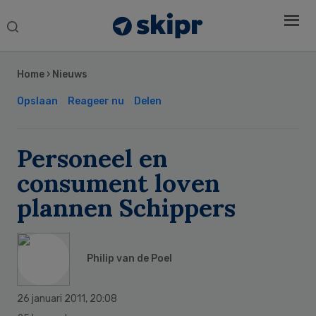
Search
this
Secondary
website
Sidebar
Home
›
Nieuws
Opslaan
Reageer nu
Delen
Personeel en
consument loven
plannen Schippers
Philip van de Poel
26 januari 2011
,
20:08