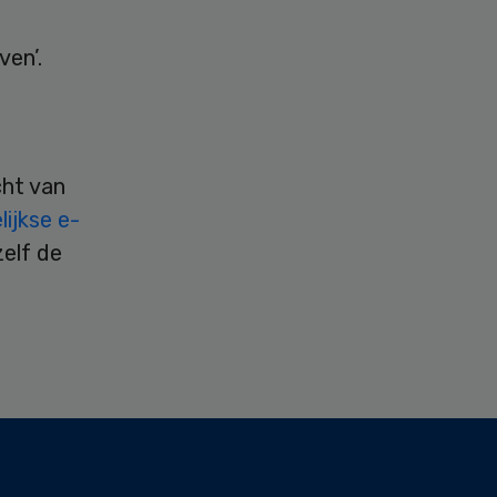
ven’.
cht van
ijkse e-
zelf de