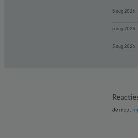
5 aug 2026
5 aug 2026
5 aug 2026
Reader
Reactie
Interactions
Je moet
in