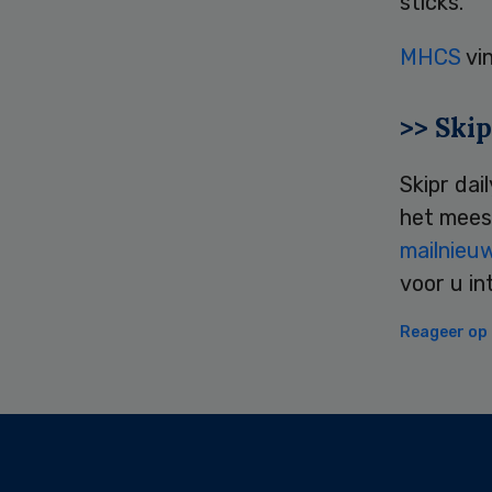
sticks.”
MHCS
vi
>> Skip
Skipr dai
het mees
mailnieu
voor u in
Reageer op d
Secondary
Sidebar