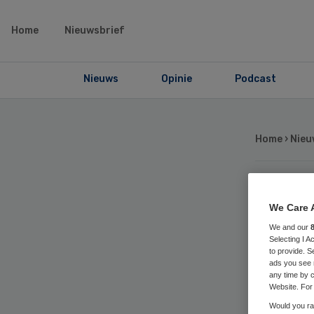
Home
Nieuwsbrief
Nieuws
Opinie
Podcast
Home
›
Nieu
PET
We Care 
We and our
ve
Selecting I 
to provide. S
ads you see 
any time by c
Website. For 
Would you rat