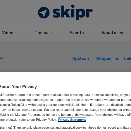
Video’s
Thema’s
Events
Vacatures
ws
Opslaan
Reageer nu
Del
A pleit voor
About Your Privacy
887
partners store and access personal data, like browsing data or unique identifiers, on your
getarische artse
Accept enables tracking technologies to support the purposes shown under we and our partne
electing Reject All or withdrawing your consent will disable them. If trackers are disabled, so
may not be as relevant to you. You can resurface this menu to change your choices or withd
licking the Manage Preferences link on the bottom of the webpage. Your choices will have eff
more details, refer to our Privacy Policy.
Privacy Statement
her not? Then we only place essential and statistical cookies, these do not record any data