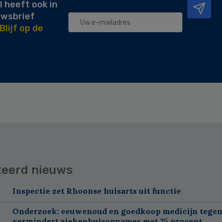
l heeft ook in
uwsbrief
Blijf op de
teerd nieuws
Inspectie zet Rhoonse huisarts uit functie
Onderzoek: eeuwenoud en goedkoop medicijn tegen
vermindert ziekenhuisopnames met 25 procent