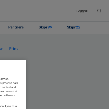
Searc
Inloggen
this
websit
Partners
Skipr
99
Skipr
22
Primary
Sidebar
en
Print
 device.
n
rs process data
me content and
raw consent at
ect within our
 about you as a