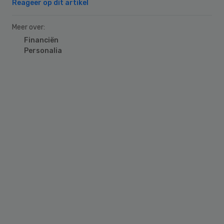
Reageer op dit artikel
Meer over:
Financiën
Personalia
Primary
Sidebar