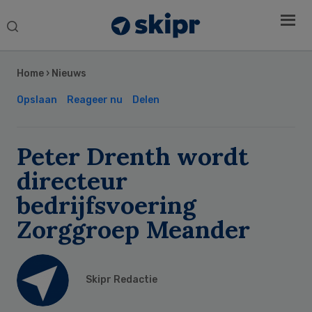
Search
this
Secondary
website
Sidebar
Home
›
Nieuws
Opslaan
Reageer nu
Delen
Peter Drenth wordt
directeur
bedrijfsvoering
Zorggroep Meander
Skipr Redactie