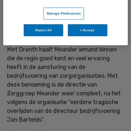
vijftienjaar gewerkt bij zorgverzekeraar
Manage Preferences
Menzis, waarvan de laatste twee jaar als
Senior Manager Control.
Reject All
I Accept
Zorggroep Meander is blij met zijn komst.
Met Drenth haalt Meander iemand binnen
die de regio goed kent en veel ervaring
heeft in de aansturing van de
bedrijfsvoering van zorgorganisaties. Met
deze benoeming is de directie van
Zorggroep Meander weer compleet, na het
volgens de organisatie “eerdere tragische
overlijden van de directeur bedrijfsvoering
Jan Bartelds”.