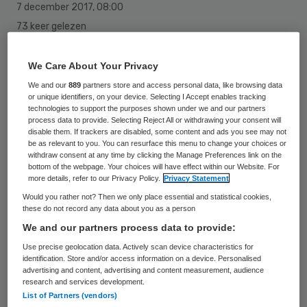
7 december 2017
,
08:00
73 keer gelezen
Peter Drenth is benoemd als directeur
We Care About Your Privacy
bedrijfsvoering van Zorggroep Meander
We and our
889
partners store and access personal data, like browsing data
or unique identifiers, on your device. Selecting I Accept enables tracking
met ingang van 1 januari 2018. Samen met
technologies to support the purposes shown under we and our partners
process data to provide. Selecting Reject All or withdrawing your consent will
collega-directeur zorg Renate Kamphuis
disable them. If trackers are disabled, some content and ads you see may not
be as relevant to you. You can resurface this menu to change your choices or
vormt hij vanaf deze datum de duale
withdraw consent at any time by clicking the Manage Preferences link on the
directie van Zorggroep Meander.
bottom of the webpage. Your choices will have effect within our Website. For
more details, refer to our Privacy Policy.
Privacy Statement
Would you rather not? Then we only place essential and statistical cookies,
Peter Drenth heeft een uitgebreide
these do not record any data about you as a person
loopbaan in de zorg. Op dit moment werkt
We and our partners process data to provide:
hij nog bij Zorggroep Groningen. Oost-
Use precise geolocation data. Actively scan device characteristics for
identification. Store and/or access information on a device. Personalised
Groningen kent hij goed vanuit zijn rol bij
advertising and content, advertising and content measurement, audience
Zorggroep Groningen, maar ook omdat hij er
research and services development.
List of Partners (vendors)
woont en is opgegroeid. Hij heeft