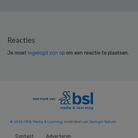
Reader
Reacties
Interactions
Je moet
ingelogd zijn op
om een reactie te plaatsen.
© 2026 | BSL Media & Learning
, onderdeel van
Springer Nature
Contact
Adverteren