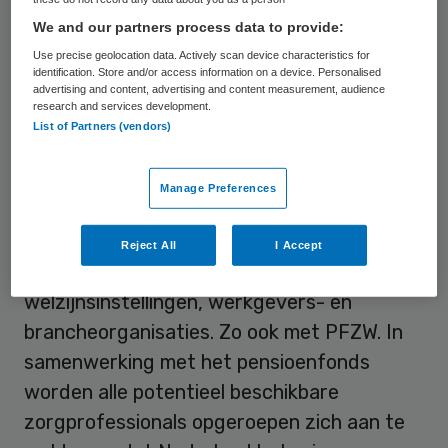
hulpvraag en capaciteitsproblemen worden
We and our partners process data to provide:
gekoppeld. Sinds 2021 heeft de NZR zo’n
Use precise geolocation data. Actively scan device characteristics for
124 zorglocaties geholpen. Momenteel zijn
identification. Store and/or access information on a device. Personalised
advertising and content, advertising and content measurement, audience
er bijna 4.000 bevoegde en bekwame
research and services development.
zorgreservisten aangesloten bij de NZR.
List of Partners (vendors)
Samenwerking pensioenfonds
Manage Preferences
Voor de inrichting van deze crisisfaciliteit
Reject All
I Accept
werkt de NZR samen met
welzijnsinstellingen, werkgevers- en
brancheorganisaties. Zo ook met PFZW. In
samenwerking met het pensioenfonds
worden alle potentieel beschikbare
zorgprofessionals opgeroepen zich aan te