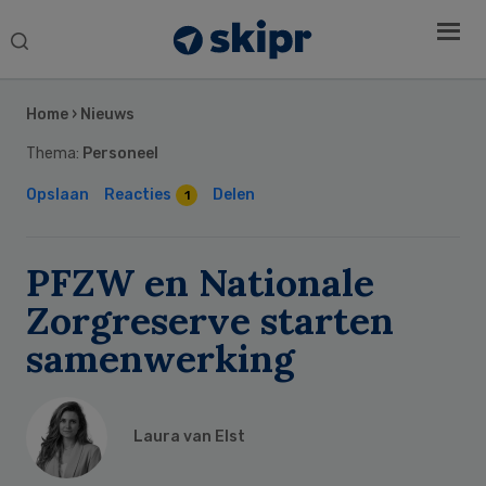
Search
this
Secondary
website
Sidebar
Home
›
Nieuws
Thema:
Personeel
Opslaan
Reacties
Delen
1
PFZW en Nationale
Zorgreserve starten
samenwerking
Laura van Elst