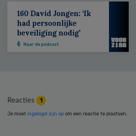
160 David Jongen: ‘Ik
had persoonlijke
beveiliging nodig’
Naar de podcast
Reader
Reacties
1
Interactions
Je moet
ingelogd zijn op
om een reactie te plaatsen.