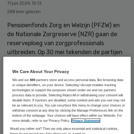
11 juni 2024
,
10:13
588 keer gelezen
Pensioenfonds Zorg en Welzijn (PFZW) en
de Nationale Zorgreserve (NZR) gaan de
reserveploeg van zorgprofessionals
uitbreiden. Op 30 mei tekenden de partijen
een samenwerkingsovereenkomst.
We Care About Your Privacy
We and our
889
partners store and access personal data, like browsing data
De Nationale Zorgreserve is ontstaan
or unique identifiers, on your device. Selecting I Accept enables tracking
tijdens de coronapandemie. De NZR bestaat
technologies to support the purposes shown under we and our partners
process data to provide. Selecting Reject All or withdrawing your consent will
uit een landelijk netwerk van
disable them. If trackers are disabled, some content and ads you see may not
be as relevant to you. You can resurface this menu to change your choices or
zorgreservisten; voormalige
withdraw consent at any time by clicking the Manage Preferences link on the
bottom of the webpage. Your choices will have effect within our Website. For
zorgprofessionals die in crisistijd inspringen
more details, refer to our Privacy Policy.
Privacy Statement
en aan zorgorganisaties met een tijdelijke
Would you rather not? Then we only place essential and statistical cookies,
these do not record any data about you as a person