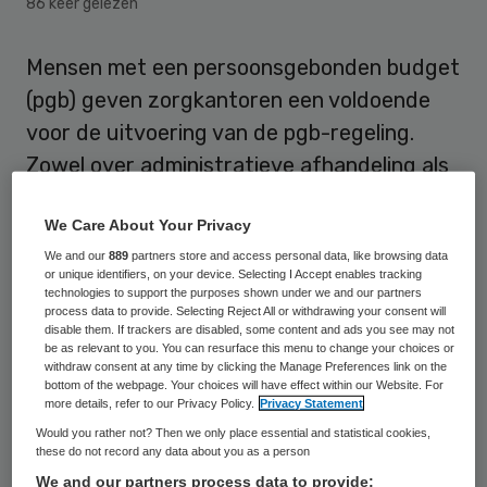
86 keer gelezen
Mensen met een persoonsgebonden budget
(pgb) geven zorgkantoren een voldoende
voor de uitvoering van de pgb-regeling.
Zowel over administratieve afhandeling als
over de bejegening door medewerkers van
We Care About Your Privacy
de zorgkantoren zijn cliënten overwegend
We and our
889
partners store and access personal data, like browsing data
positief.
or unique identifiers, on your device. Selecting I Accept enables tracking
technologies to support the purposes shown under we and our partners
process data to provide. Selecting Reject All or withdrawing your consent will
Dat blijkt uit een onderzoek naar de
disable them. If trackers are disabled, some content and ads you see may not
kwaliteit van de dienstverlening van
be as relevant to you. You can resurface this menu to change your choices or
withdraw consent at any time by clicking the Manage Preferences link on the
zorgkantoren, uitgevoerd in opdracht van
bottom of the webpage. Your choices will have effect within our Website. For
more details, refer to our Privacy Policy.
Privacy Statement
Zorgverzekeraars Nederland door
Would you rather not? Then we only place essential and statistical cookies,
ResearchNed in samenwerking met ITS en
these do not record any data about you as a person
de Radboud Universiteit.
We and our partners process data to provide: