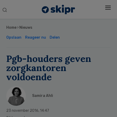
Search
this
Secondary
website
Sidebar
Home
›
Nieuws
Opslaan
Reageer nu
Delen
Pgb-houders geven
zorgkantoren
voldoende
Samira Ahli
23 november 2016
,
14:47