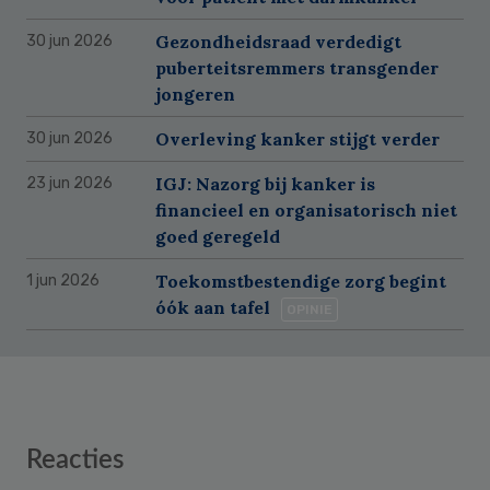
Gezondheidsraad verdedigt
30 jun 2026
puberteitsremmers transgender
jongeren
Overleving kanker stijgt verder
30 jun 2026
IGJ: Nazorg bij kanker is
23 jun 2026
financieel en organisatorisch niet
goed geregeld
Toekomstbestendige zorg begint
1 jun 2026
óók aan tafel
OPINIE
Reader
Reacties
Interactions