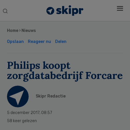
Search
this
Secondary
website
Sidebar
Home
›
Nieuws
Opslaan
Reageer nu
Delen
Philips koopt
zorgdatabedrijf Forcare
Skipr Redactie
5 december 2017
,
08:57
58 keer gelezen