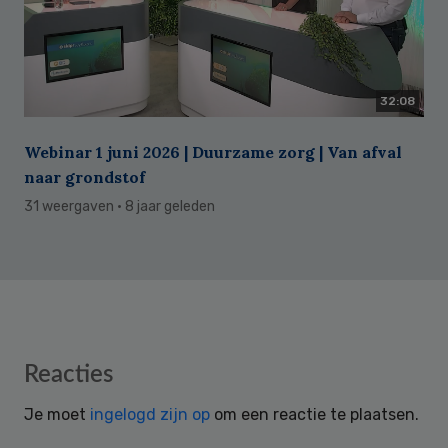
32:08
Webinar 1 juni 2026 | Duurzame zorg | Van afval
naar grondstof
31 weergaven
· 8 jaar geleden
Reader
Reacties
Interactions
Je moet
ingelogd zijn op
om een reactie te plaatsen.