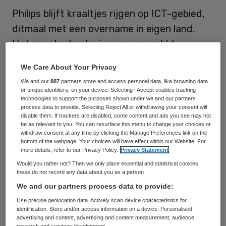
Philips blijft kraaltjes rijgen op ICT-gebied,
ditmaal met een overname in eigen land.
Het zorgtechnologieconcern meldde
dinsdag dat het Forcare heeft
We Care About Your Privacy
overgenomen, een bedrijf dat software
We and our
887
partners store and access personal data, like browsing data
levert die zorgt voor een soepele
or unique identifiers, on your device. Selecting I Accept enables tracking
technologies to support the purposes shown under we and our partners
overdracht van gegevens tussen
process data to provide. Selecting Reject All or withdrawing your consent will
disable them. If trackers are disabled, some content and ads you see may not
verschillende medische systemen.
be as relevant to you. You can resurface this menu to change your choices or
withdraw consent at any time by clicking the Manage Preferences link on the
bottom of the webpage. Your choices will have effect within our Website. For
Ziekenhuizen wereldwijd maken gebruik van
more details, refer to our Privacy Policy.
Privacy Statement
de technologie van Forcare. Volgens Philips
Would you rather not? Then we only place essential and statistical cookies,
these do not record any data about you as a person
wordt het steeds belangrijker dat
We and our partners process data to provide:
systemen van verschillende zorgverleners
Use precise geolocation data. Actively scan device characteristics for
goed met elkaar kunnen communiceren.
identification. Store and/or access information on a device. Personalised
advertising and content, advertising and content measurement, audience
Daarom past de overname in de strategie
research and services development.